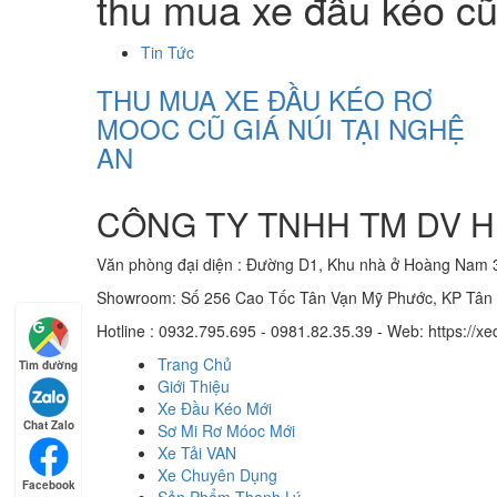
thu mua xe đầu kéo cũ
Tin Tức
THU MUA XE ĐẦU KÉO RƠ
MOOC CŨ GIÁ NÚI TẠI NGHỆ
AN
CÔNG TY TNHH TM DV H
Văn phòng đại diện : Đường D1, Khu nhà ở Hoàng Nam 
Showroom: Số 256 Cao Tốc Tân Vạn Mỹ Phước, KP Tân P
Hotline : 0932.795.695 - 0981.82.35.39 - Web: https:/
Trang Chủ
Tìm đường
Giới Thiệu
Xe Đầu Kéo Mới
Chat Zalo
Sơ Mi Rơ Móoc Mới
Xe Tải VAN
Xe Chuyên Dụng
Facebook