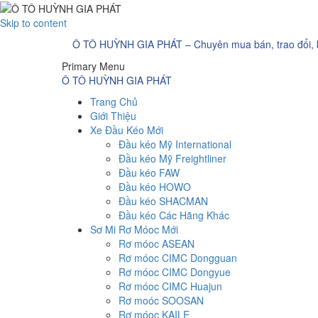
Skip to content
Ô TÔ HUỲNH GIA PHÁT – Chuyên mua bán, trao đổi, ký
Primary Menu
Ô TÔ HUỲNH GIA PHÁT
Trang Chủ
Giới Thiệu
Xe Đầu Kéo Mới
Đầu kéo Mỹ International
Đầu kéo Mỹ Freightliner
Đầu kéo FAW
Đầu kéo HOWO
Đầu kéo SHACMAN
Đầu kéo Các Hãng Khác
Sơ Mi Rơ Móoc Mới
Rơ móoc ASEAN
Rơ móoc CIMC Dongguan
Rơ móoc CIMC Dongyue
Rơ móoc CIMC Huajun
Rơ moóc SOOSAN
Rơ móoc KAILE