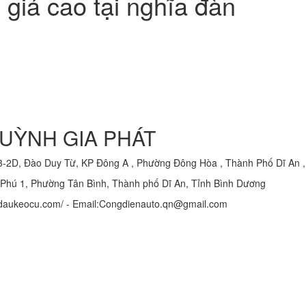
 giá cao tại nghĩa đàn
UỲNH GIA PHÁT
3-2D, Đào Duy Từ, KP Đông A , Phường Đông Hòa , Thành Phố Dĩ An 
hú 1, Phường Tân Bình, Thành phố Dĩ An, Tỉnh Bình Dương
/xedaukeocu.com/ - Email:Congdienauto.qn@gmail.com