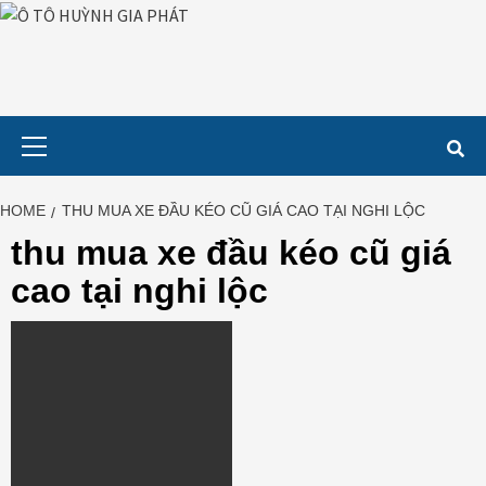
Skip
to
content
Primary
Menu
HOME
THU MUA XE ĐẦU KÉO CŨ GIÁ CAO TẠI NGHI LỘC
thu mua xe đầu kéo cũ giá
cao tại nghi lộc