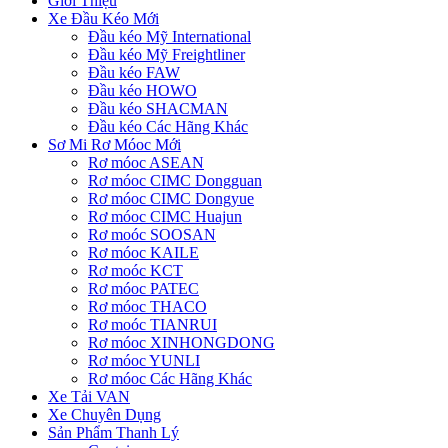
Giới Thiệu
Xe Đầu Kéo Mới
Đầu kéo Mỹ International
Đầu kéo Mỹ Freightliner
Đầu kéo FAW
Đầu kéo HOWO
Đầu kéo SHACMAN
Đầu kéo Các Hãng Khác
Sơ Mi Rơ Móoc Mới
Rơ móoc ASEAN
Rơ móoc CIMC Dongguan
Rơ móoc CIMC Dongyue
Rơ móoc CIMC Huajun
Rơ moóc SOOSAN
Rơ móoc KAILE
Rơ moóc KCT
Rơ móoc PATEC
Rơ móoc THACO
Rơ moóc TIANRUI
Rơ móoc XINHONGDONG
Rơ móoc YUNLI
Rơ móoc Các Hãng Khác
Xe Tải VAN
Xe Chuyên Dụng
Sản Phẩm Thanh Lý