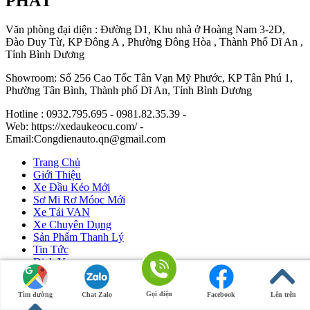
PHÁT
Văn phòng đại diện : Đường D1, Khu nhà ở Hoàng Nam 3-2D,
Đào Duy Từ, KP Đông A , Phường Đông Hòa , Thành Phố Dĩ An ,
Tỉnh Bình Dương
Showroom: Số 256 Cao Tốc Tân Vạn Mỹ Phước, KP Tân Phú 1,
Phường Tân Bình, Thành phố Dĩ An, Tỉnh Bình Dương
Hotline : 0932.795.695 - 0981.82.35.39 -
Web: https://xedaukeocu.com/ -
Email:Congdienauto.qn@gmail.com
Trang Chủ
Giới Thiệu
Xe Đầu Kéo Mới
Sơ Mi Rơ Móoc Mới
Xe Tải VAN
Xe Chuyên Dụng
Sản Phẩm Thanh Lý
Tin Tức
Dịch Vụ
Liên Hệ
Gọi điện
Tìm đường
Chat Zalo
Facebook
Lên trên
Ô Tô Huỳnh Gia Phát
|
Xe Đầu Kéo Mỹ
by Huỳnh Gia Phát.