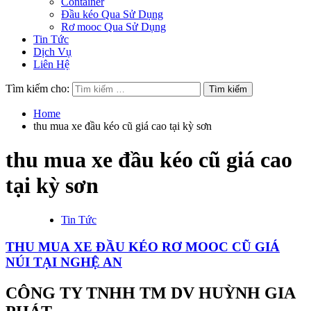
Container
Đầu kéo Qua Sử Dụng
Rơ mooc Qua Sử Dụng
Tin Tức
Dịch Vụ
Liên Hệ
Tìm kiếm cho:
Home
thu mua xe đầu kéo cũ giá cao tại kỳ sơn
thu mua xe đầu kéo cũ giá cao
tại kỳ sơn
Tin Tức
THU MUA XE ĐẦU KÉO RƠ MOOC CŨ GIÁ
NÚI TẠI NGHỆ AN
CÔNG TY TNHH TM DV HUỲNH GIA