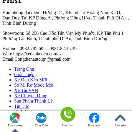
PHÁT
Văn phòng đại diện : Đường D1, Khu nhà ở Hoàng Nam 3-2D,
Đào Duy Từ, KP Đông A , Phường Đông Hòa , Thành Phố Dĩ An ,
Tỉnh Bình Dương
Showroom: Số 256 Cao Tốc Tân Vạn Mỹ Phước, KP Tân Phú 1,
Phường Tân Bình, Thành phố Dĩ An, Tỉnh Bình Dương
Hotline : 0932.795.695 - 0981.82.35.39 -
Web: https://xedaukeocu.com/ -
Email:Congdienauto.qn@gmail.com
Trang Chủ
Giới Thiệu
Xe Đầu Kéo Mới
Sơ Mi Rơ Móoc Mới
Xe Tải VAN
Xe Chuyên Dụng
Sản Phẩm Thanh Lý
Tin Tức
Dịch Vụ
Liên Hệ
Gọi điện
Tìm đường
Chat Zalo
Facebook
Lên trên
Ô Tô Huỳnh Gia Phát
|
Xe Đầu Kéo Mỹ
by Huỳnh Gia Phát.