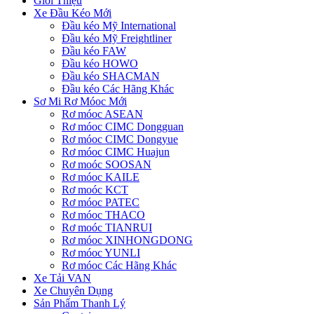
Giới Thiệu
Xe Đầu Kéo Mới
Đầu kéo Mỹ International
Đầu kéo Mỹ Freightliner
Đầu kéo FAW
Đầu kéo HOWO
Đầu kéo SHACMAN
Đầu kéo Các Hãng Khác
Sơ Mi Rơ Móoc Mới
Rơ móoc ASEAN
Rơ móoc CIMC Dongguan
Rơ móoc CIMC Dongyue
Rơ móoc CIMC Huajun
Rơ moóc SOOSAN
Rơ móoc KAILE
Rơ moóc KCT
Rơ móoc PATEC
Rơ móoc THACO
Rơ moóc TIANRUI
Rơ móoc XINHONGDONG
Rơ móoc YUNLI
Rơ móoc Các Hãng Khác
Xe Tải VAN
Xe Chuyên Dụng
Sản Phẩm Thanh Lý