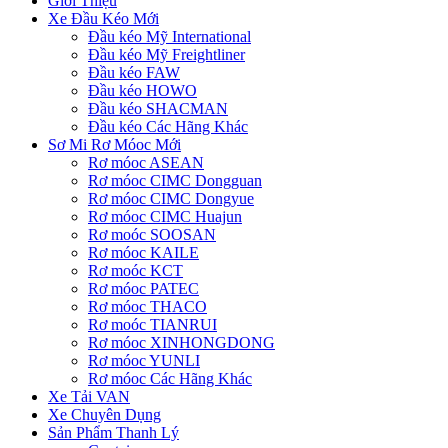
Giới Thiệu
Xe Đầu Kéo Mới
Đầu kéo Mỹ International
Đầu kéo Mỹ Freightliner
Đầu kéo FAW
Đầu kéo HOWO
Đầu kéo SHACMAN
Đầu kéo Các Hãng Khác
Sơ Mi Rơ Móoc Mới
Rơ móoc ASEAN
Rơ móoc CIMC Dongguan
Rơ móoc CIMC Dongyue
Rơ móoc CIMC Huajun
Rơ moóc SOOSAN
Rơ móoc KAILE
Rơ moóc KCT
Rơ móoc PATEC
Rơ móoc THACO
Rơ moóc TIANRUI
Rơ móoc XINHONGDONG
Rơ móoc YUNLI
Rơ móoc Các Hãng Khác
Xe Tải VAN
Xe Chuyên Dụng
Sản Phẩm Thanh Lý