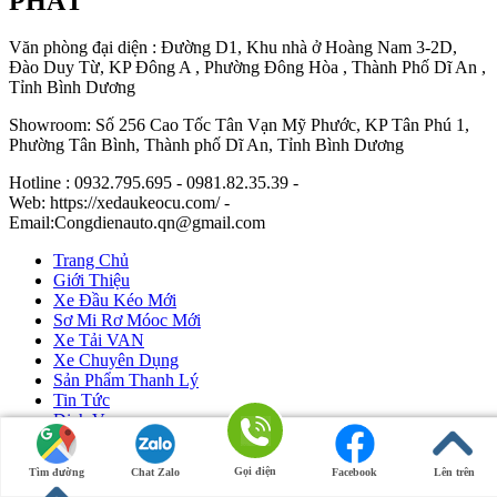
PHÁT
Văn phòng đại diện : Đường D1, Khu nhà ở Hoàng Nam 3-2D,
Đào Duy Từ, KP Đông A , Phường Đông Hòa , Thành Phố Dĩ An ,
Tỉnh Bình Dương
Showroom: Số 256 Cao Tốc Tân Vạn Mỹ Phước, KP Tân Phú 1,
Phường Tân Bình, Thành phố Dĩ An, Tỉnh Bình Dương
Hotline : 0932.795.695 - 0981.82.35.39 -
Web: https://xedaukeocu.com/ -
Email:Congdienauto.qn@gmail.com
Trang Chủ
Giới Thiệu
Xe Đầu Kéo Mới
Sơ Mi Rơ Móoc Mới
Xe Tải VAN
Xe Chuyên Dụng
Sản Phẩm Thanh Lý
Tin Tức
Dịch Vụ
Liên Hệ
Gọi điện
Tìm đường
Chat Zalo
Facebook
Lên trên
Ô Tô Huỳnh Gia Phát
|
Xe Đầu Kéo Mỹ
by Huỳnh Gia Phát.