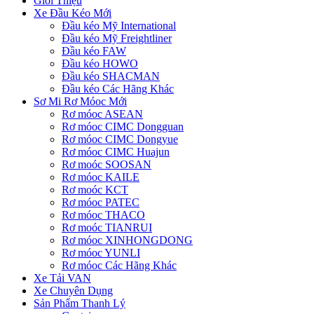
Giới Thiệu
Xe Đầu Kéo Mới
Đầu kéo Mỹ International
Đầu kéo Mỹ Freightliner
Đầu kéo FAW
Đầu kéo HOWO
Đầu kéo SHACMAN
Đầu kéo Các Hãng Khác
Sơ Mi Rơ Móoc Mới
Rơ móoc ASEAN
Rơ móoc CIMC Dongguan
Rơ móoc CIMC Dongyue
Rơ móoc CIMC Huajun
Rơ moóc SOOSAN
Rơ móoc KAILE
Rơ moóc KCT
Rơ móoc PATEC
Rơ móoc THACO
Rơ moóc TIANRUI
Rơ móoc XINHONGDONG
Rơ móoc YUNLI
Rơ móoc Các Hãng Khác
Xe Tải VAN
Xe Chuyên Dụng
Sản Phẩm Thanh Lý