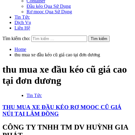
Container
Đầu kéo Qua Sử Dụng
Rơ mooc Qua Sử Dụng
Tin Tức
Dịch Vụ
Liên Hệ
Tìm kiếm cho:
Home
thu mua xe đầu kéo cũ giá cao tại đơn dương
thu mua xe đầu kéo cũ giá cao
tại đơn dương
Tin Tức
THU MUA XE ĐẦU KÉO RƠ MOOC CŨ GIÁ
NÚI TẠI LÂM ĐỒNG
CÔNG TY TNHH TM DV HUỲNH GIA