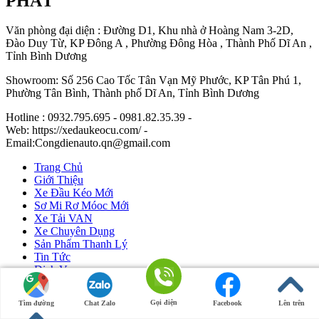
PHÁT
Văn phòng đại diện : Đường D1, Khu nhà ở Hoàng Nam 3-2D,
Đào Duy Từ, KP Đông A , Phường Đông Hòa , Thành Phố Dĩ An ,
Tỉnh Bình Dương
Showroom: Số 256 Cao Tốc Tân Vạn Mỹ Phước, KP Tân Phú 1,
Phường Tân Bình, Thành phố Dĩ An, Tỉnh Bình Dương
Hotline : 0932.795.695 - 0981.82.35.39 -
Web: https://xedaukeocu.com/ -
Email:Congdienauto.qn@gmail.com
Trang Chủ
Giới Thiệu
Xe Đầu Kéo Mới
Sơ Mi Rơ Móoc Mới
Xe Tải VAN
Xe Chuyên Dụng
Sản Phẩm Thanh Lý
Tin Tức
Dịch Vụ
Liên Hệ
Gọi điện
Tìm đường
Chat Zalo
Facebook
Lên trên
Ô Tô Huỳnh Gia Phát
|
Xe Đầu Kéo Mỹ
by Huỳnh Gia Phát.