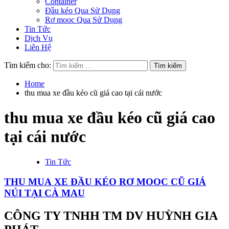
Container
Đầu kéo Qua Sử Dụng
Rơ mooc Qua Sử Dụng
Tin Tức
Dịch Vụ
Liên Hệ
Tìm kiếm cho:
Home
thu mua xe đầu kéo cũ giá cao tại cái nước
thu mua xe đầu kéo cũ giá cao
tại cái nước
Tin Tức
THU MUA XE ĐẦU KÉO RƠ MOOC CŨ GIÁ
NÚI TẠI CÀ MAU
CÔNG TY TNHH TM DV HUỲNH GIA