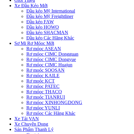
Giới Thiệu
Xe Đầu Kéo Mới
Đầu kéo Mỹ International
Đầu kéo Mỹ Freightliner
Đầu kéo FAW
Đầu kéo HOWO
Đầu kéo SHACMAN
Đầu kéo Các Hãng Khác
Sơ Mi Rơ Móoc Mới
Rơ móoc ASEAN
Rơ móoc CIMC Dongguan
Rơ móoc CIMC Dongyue
Rơ móoc CIMC Huajun
Rơ moóc SOOSAN
Rơ móoc KAILE
Rơ moóc KCT
Rơ móoc PATEC
Rơ móoc THACO
Rơ moóc TIANRUI
Rơ móoc XINHONGDONG
Rơ móoc YUNLI
Rơ móoc Các Hãng Khác
Xe Tải VAN
Xe Chuyên Dụng
Sản Phẩm Thanh Lý