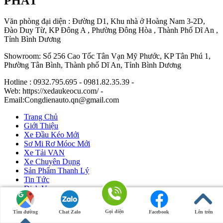
PHÁT
Văn phòng đại diện : Đường D1, Khu nhà ở Hoàng Nam 3-2D,
Đào Duy Từ, KP Đông A , Phường Đông Hòa , Thành Phố Dĩ An ,
Tỉnh Bình Dương
Showroom: Số 256 Cao Tốc Tân Vạn Mỹ Phước, KP Tân Phú 1,
Phường Tân Bình, Thành phố Dĩ An, Tỉnh Bình Dương
Hotline : 0932.795.695 - 0981.82.35.39 -
Web: https://xedaukeocu.com/ -
Email:Congdienauto.qn@gmail.com
Trang Chủ
Giới Thiệu
Xe Đầu Kéo Mới
Sơ Mi Rơ Móoc Mới
Xe Tải VAN
Xe Chuyên Dụng
Sản Phẩm Thanh Lý
Tin Tức
Dịch Vụ
Liên Hệ
Gọi điện
Tìm đường
Chat Zalo
Facebook
Lên trên
Ô Tô Huỳnh Gia Phát
|
Xe Đầu Kéo Mỹ
by Huỳnh Gia Phát.