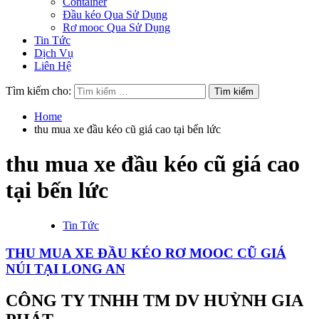
Container
Đầu kéo Qua Sử Dụng
Rơ mooc Qua Sử Dụng
Tin Tức
Dịch Vụ
Liên Hệ
Tìm kiếm cho:
Home
thu mua xe đầu kéo cũ giá cao tại bến lức
thu mua xe đầu kéo cũ giá cao
tại bến lức
Tin Tức
THU MUA XE ĐẦU KÉO RƠ MOOC CŨ GIÁ
NÚI TẠI LONG AN
CÔNG TY TNHH TM DV HUỲNH GIA