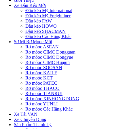
Giới Thiệu
Xe Đầu Kéo Mới
Đầu kéo Mỹ International
Đầu kéo Mỹ Freightliner
Đầu kéo FAW
Đầu kéo HOWO
Đầu kéo SHACMAN
Đầu kéo Các Hãng Khác
Sơ Mi Rơ Móoc Mới
Rơ móoc ASEAN
Rơ móoc CIMC Dongguan
Rơ móoc CIMC Dongyue
Rơ móoc CIMC Huajun
Rơ moóc SOOSAN
Rơ móoc KAILE
Rơ moóc KCT
Rơ móoc PATEC
Rơ móoc THACO
Rơ moóc TIANRUI
Rơ móoc XINHONGDONG
Rơ móoc YUNLI
Rơ móoc Các Hãng Khác
Xe Tải VAN
Xe Chuyên Dụng
Sản Phẩm Thanh Lý