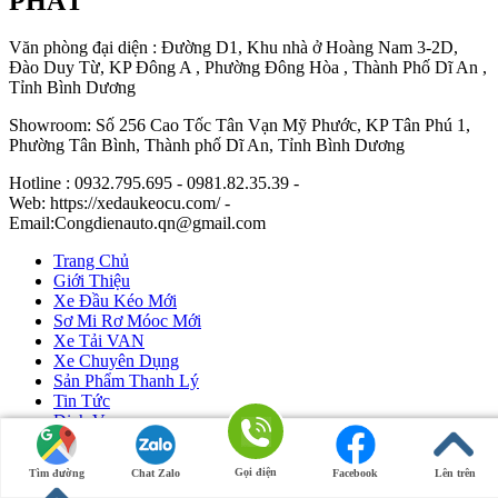
PHÁT
Văn phòng đại diện : Đường D1, Khu nhà ở Hoàng Nam 3-2D,
Đào Duy Từ, KP Đông A , Phường Đông Hòa , Thành Phố Dĩ An ,
Tỉnh Bình Dương
Showroom: Số 256 Cao Tốc Tân Vạn Mỹ Phước, KP Tân Phú 1,
Phường Tân Bình, Thành phố Dĩ An, Tỉnh Bình Dương
Hotline : 0932.795.695 - 0981.82.35.39 -
Web: https://xedaukeocu.com/ -
Email:Congdienauto.qn@gmail.com
Trang Chủ
Giới Thiệu
Xe Đầu Kéo Mới
Sơ Mi Rơ Móoc Mới
Xe Tải VAN
Xe Chuyên Dụng
Sản Phẩm Thanh Lý
Tin Tức
Dịch Vụ
Liên Hệ
Gọi điện
Tìm đường
Chat Zalo
Facebook
Lên trên
Ô Tô Huỳnh Gia Phát
|
Xe Đầu Kéo Mỹ
by Huỳnh Gia Phát.