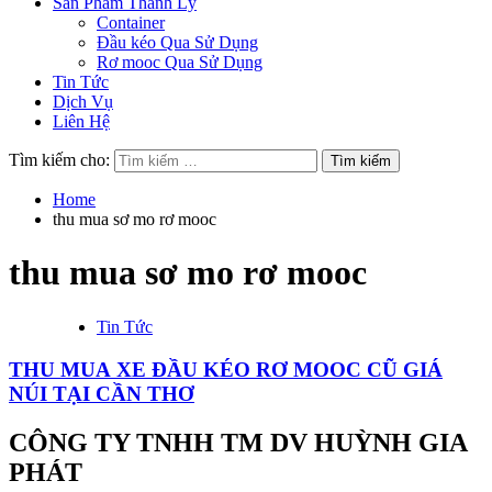
Sản Phẩm Thanh Lý
Container
Đầu kéo Qua Sử Dụng
Rơ mooc Qua Sử Dụng
Tin Tức
Dịch Vụ
Liên Hệ
Tìm kiếm cho:
Home
thu mua sơ mo rơ mooc
thu mua sơ mo rơ mooc
Tin Tức
THU MUA XE ĐẦU KÉO RƠ MOOC CŨ GIÁ
NÚI TẠI CẦN THƠ
CÔNG TY TNHH TM DV HUỲNH GIA
PHÁT