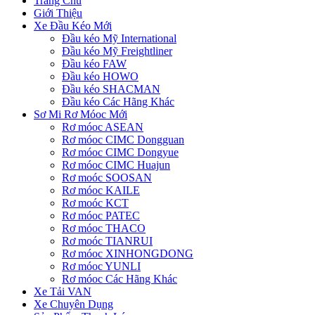
Trang Chủ
Giới Thiệu
Xe Đầu Kéo Mới
Đầu kéo Mỹ International
Đầu kéo Mỹ Freightliner
Đầu kéo FAW
Đầu kéo HOWO
Đầu kéo SHACMAN
Đầu kéo Các Hãng Khác
Sơ Mi Rơ Móoc Mới
Rơ móoc ASEAN
Rơ móoc CIMC Dongguan
Rơ móoc CIMC Dongyue
Rơ móoc CIMC Huajun
Rơ moóc SOOSAN
Rơ móoc KAILE
Rơ moóc KCT
Rơ móoc PATEC
Rơ móoc THACO
Rơ moóc TIANRUI
Rơ móoc XINHONGDONG
Rơ móoc YUNLI
Rơ móoc Các Hãng Khác
Xe Tải VAN
Xe Chuyên Dụng