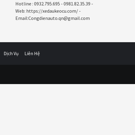
Hotline : 0932.795.695 - 0981.82.35.39 -
Web: https://xedaukeocu.com/ -
Email:Congdienauto.qn@gmail.com
Dịch Vụ
Liên Hệ