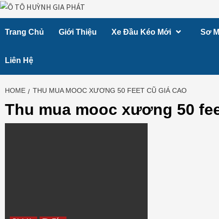
Skip
to
Trang Chủ
Giới Thiệu
Xe Đầu Kéo Mới
Sơ M
content
Liên Hệ
HOME
THU MUA MOOC XƯƠNG 50 FEET CŨ GIÁ CAO
Thu mua mooc xương 50 feet