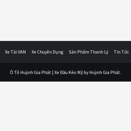
Xe Tải VAN
Xe Chuyên Dụng
Sản Phẩm Thanh Lý
Tin Tức
Ô Tô Huỳnh Gia Phát
|
Xe Đầu Kéo Mỹ
by Huỳnh Gia Phát.