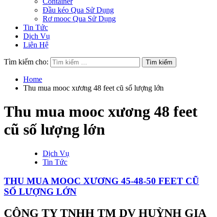
Container
Đầu kéo Qua Sử Dụng
Rơ mooc Qua Sử Dụng
Tin Tức
Dịch Vụ
Liên Hệ
Tìm kiếm cho:
Home
Thu mua mooc xương 48 feet cũ số lượng lớn
Thu mua mooc xương 48 feet
cũ số lượng lớn
Dịch Vụ
Tin Tức
THU MUA MOOC XƯƠNG 45-48-50 FEET CŨ
SỐ LƯỢNG LỚN
CÔNG TY TNHH TM DV HUỲNH GIA