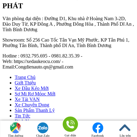
PHÁT
Văn phòng đại diện : Đường D1, Khu nhà ở Hoàng Nam 3-2D,
Đào Duy Từ, KP Đông A , Phường Đông Hòa , Thành Phố Dĩ An ,
Tỉnh Bình Dương
Showroom: Số 256 Cao Tốc Tân Vạn Mỹ Phước, KP Tân Phú 1,
Phường Tân Bình, Thành phố Dĩ An, Tỉnh Bình Dương
Hotline : 0932.795.695 - 0981.82.35.39 -
Web: https://xedaukeocu.com/ -
Email:Congdienauto.qn@gmail.com
Trang Chủ
Giới Thiệu
Xe Đầu Kéo Mới
Sơ Mi Rơ Móoc Mới
Xe Tải VAN
Xe Chuyên Dụng
Sản Phẩm Thanh Lý
Tin Tức
Dịch Vụ
Liên Hệ
Gọi điện
Tìm đường
Chat Zalo
Facebook
Lên trên