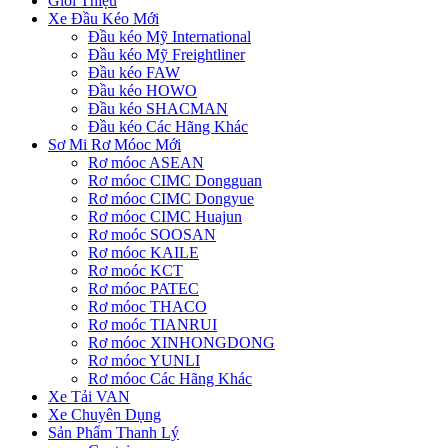
Giới Thiệu
Xe Đầu Kéo Mới
Đầu kéo Mỹ International
Đầu kéo Mỹ Freightliner
Đầu kéo FAW
Đầu kéo HOWO
Đầu kéo SHACMAN
Đầu kéo Các Hãng Khác
Sơ Mi Rơ Móoc Mới
Rơ móoc ASEAN
Rơ móoc CIMC Dongguan
Rơ móoc CIMC Dongyue
Rơ móoc CIMC Huajun
Rơ moóc SOOSAN
Rơ móoc KAILE
Rơ moóc KCT
Rơ móoc PATEC
Rơ móoc THACO
Rơ moóc TIANRUI
Rơ móoc XINHONGDONG
Rơ móoc YUNLI
Rơ móoc Các Hãng Khác
Xe Tải VAN
Xe Chuyên Dụng
Sản Phẩm Thanh Lý