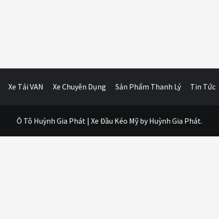
Xe Tải VAN
Xe Chuyên Dụng
Sản Phẩm Thanh Lý
Tin Tức
Ô Tô Huỳnh Gia Phát
|
Xe Đầu Kéo Mỹ
by Huỳnh Gia Phát.