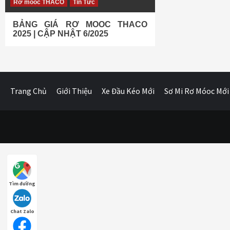
Rơ móoc THACO
Tin Tức
BẢNG GIÁ RƠ MOOC THACO
2025 | CẬP NHẬT 6/2025
Trang Chủ
Giới Thiệu
Xe Đầu Kéo Mới
Sơ Mi Rơ Móoc Mới
Tìm đường
Chat Zalo