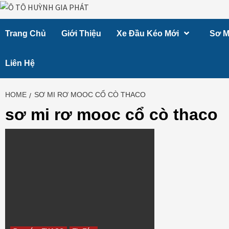
Skip
to
Trang Chủ
Giới Thiệu
Xe Đầu Kéo Mới
Sơ M
content
Liên Hệ
HOME
SƠ MI RƠ MOOC CỔ CÒ THACO
sơ mi rơ mooc cổ cò thaco