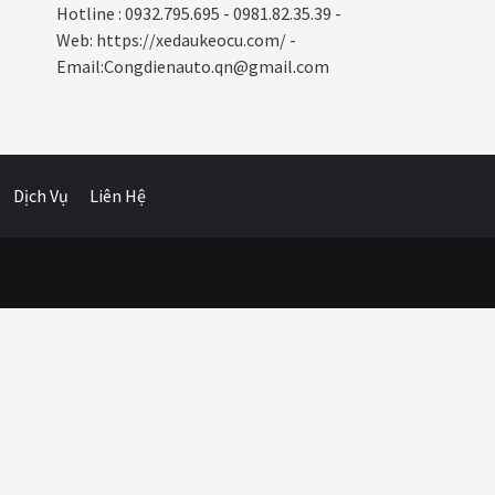
Hotline : 0932.795.695 - 0981.82.35.39 -
Web: https://xedaukeocu.com/ -
Email:Congdienauto.qn@gmail.com
Dịch Vụ
Liên Hệ