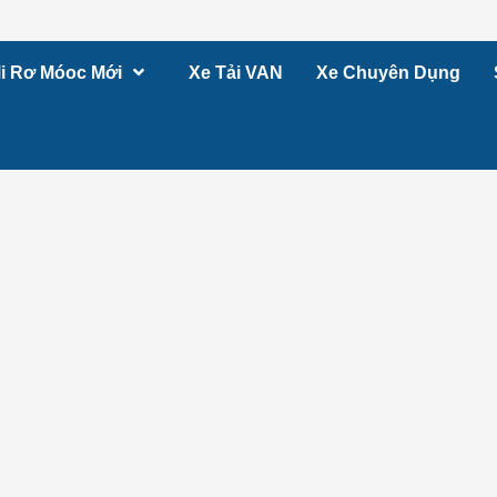
i Rơ Móoc Mới
Xe Tải VAN
Xe Chuyên Dụng