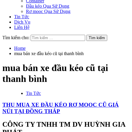
Container
Đầu kéo Qua Sử Dụng
Rơ mooc Qua Sử Dụng
Tin Tức
Dịch Vụ
Liên Hệ
Tìm kiếm cho:
Home
mua bán xe đầu kéo cũ tại thanh bình
mua bán xe đầu kéo cũ tại
thanh bình
Tin Tức
THU MUA XE ĐẦU KÉO RƠ MOOC CŨ GIÁ
NÚI TẠI ĐỒNG THÁP
CÔNG TY TNHH TM DV HUỲNH GIA