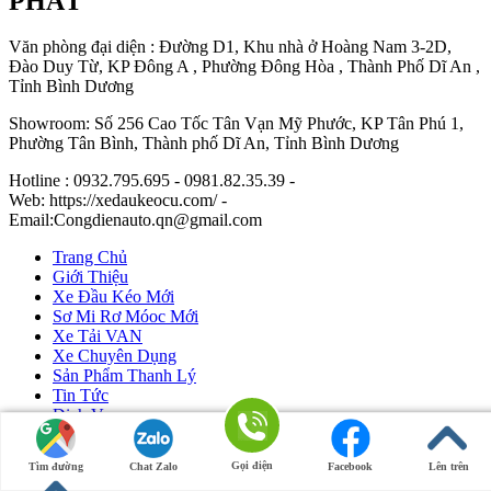
PHÁT
Văn phòng đại diện : Đường D1, Khu nhà ở Hoàng Nam 3-2D,
Đào Duy Từ, KP Đông A , Phường Đông Hòa , Thành Phố Dĩ An ,
Tỉnh Bình Dương
Showroom: Số 256 Cao Tốc Tân Vạn Mỹ Phước, KP Tân Phú 1,
Phường Tân Bình, Thành phố Dĩ An, Tỉnh Bình Dương
Hotline : 0932.795.695 - 0981.82.35.39 -
Web: https://xedaukeocu.com/ -
Email:Congdienauto.qn@gmail.com
Trang Chủ
Giới Thiệu
Xe Đầu Kéo Mới
Sơ Mi Rơ Móoc Mới
Xe Tải VAN
Xe Chuyên Dụng
Sản Phẩm Thanh Lý
Tin Tức
Dịch Vụ
Liên Hệ
Gọi điện
Tìm đường
Chat Zalo
Facebook
Lên trên
Ô Tô Huỳnh Gia Phát
|
Xe Đầu Kéo Mỹ
by Huỳnh Gia Phát.