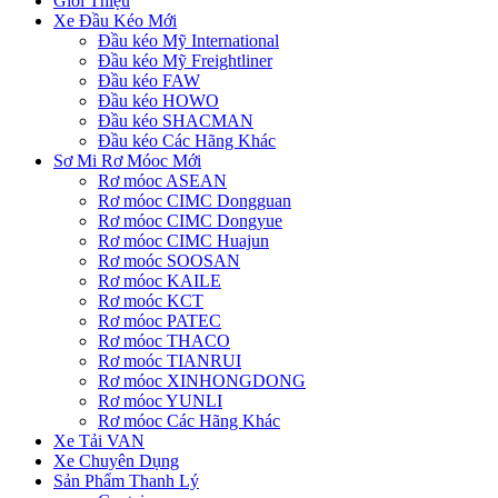
Giới Thiệu
Xe Đầu Kéo Mới
Đầu kéo Mỹ International
Đầu kéo Mỹ Freightliner
Đầu kéo FAW
Đầu kéo HOWO
Đầu kéo SHACMAN
Đầu kéo Các Hãng Khác
Sơ Mi Rơ Móoc Mới
Rơ móoc ASEAN
Rơ móoc CIMC Dongguan
Rơ móoc CIMC Dongyue
Rơ móoc CIMC Huajun
Rơ moóc SOOSAN
Rơ móoc KAILE
Rơ moóc KCT
Rơ móoc PATEC
Rơ móoc THACO
Rơ moóc TIANRUI
Rơ móoc XINHONGDONG
Rơ móoc YUNLI
Rơ móoc Các Hãng Khác
Xe Tải VAN
Xe Chuyên Dụng
Sản Phẩm Thanh Lý