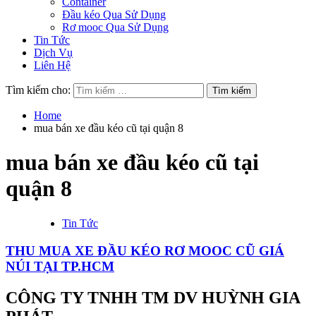
Container
Đầu kéo Qua Sử Dụng
Rơ mooc Qua Sử Dụng
Tin Tức
Dịch Vụ
Liên Hệ
Tìm kiếm cho:
Home
mua bán xe đầu kéo cũ tại quận 8
mua bán xe đầu kéo cũ tại
quận 8
Tin Tức
THU MUA XE ĐẦU KÉO RƠ MOOC CŨ GIÁ
NÚI TẠI TP.HCM
CÔNG TY TNHH TM DV HUỲNH GIA