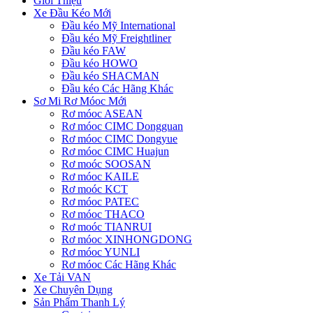
Giới Thiệu
Xe Đầu Kéo Mới
Đầu kéo Mỹ International
Đầu kéo Mỹ Freightliner
Đầu kéo FAW
Đầu kéo HOWO
Đầu kéo SHACMAN
Đầu kéo Các Hãng Khác
Sơ Mi Rơ Móoc Mới
Rơ móoc ASEAN
Rơ móoc CIMC Dongguan
Rơ móoc CIMC Dongyue
Rơ móoc CIMC Huajun
Rơ moóc SOOSAN
Rơ móoc KAILE
Rơ moóc KCT
Rơ móoc PATEC
Rơ móoc THACO
Rơ moóc TIANRUI
Rơ móoc XINHONGDONG
Rơ móoc YUNLI
Rơ móoc Các Hãng Khác
Xe Tải VAN
Xe Chuyên Dụng
Sản Phẩm Thanh Lý