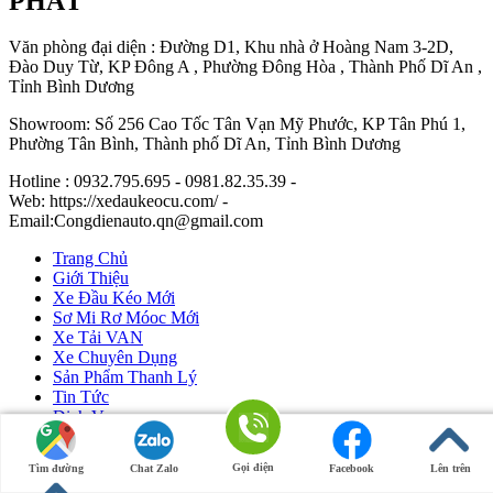
PHÁT
Văn phòng đại diện : Đường D1, Khu nhà ở Hoàng Nam 3-2D,
Đào Duy Từ, KP Đông A , Phường Đông Hòa , Thành Phố Dĩ An ,
Tỉnh Bình Dương
Showroom: Số 256 Cao Tốc Tân Vạn Mỹ Phước, KP Tân Phú 1,
Phường Tân Bình, Thành phố Dĩ An, Tỉnh Bình Dương
Hotline : 0932.795.695 - 0981.82.35.39 -
Web: https://xedaukeocu.com/ -
Email:Congdienauto.qn@gmail.com
Trang Chủ
Giới Thiệu
Xe Đầu Kéo Mới
Sơ Mi Rơ Móoc Mới
Xe Tải VAN
Xe Chuyên Dụng
Sản Phẩm Thanh Lý
Tin Tức
Dịch Vụ
Liên Hệ
Gọi điện
Tìm đường
Chat Zalo
Facebook
Lên trên
Ô Tô Huỳnh Gia Phát
|
Xe Đầu Kéo Mỹ
by Huỳnh Gia Phát.