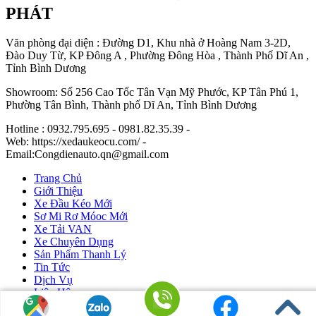
PHÁT
Văn phòng đại diện : Đường D1, Khu nhà ở Hoàng Nam 3-2D,
Đào Duy Từ, KP Đông A , Phường Đông Hòa , Thành Phố Dĩ An ,
Tỉnh Bình Dương
Showroom: Số 256 Cao Tốc Tân Vạn Mỹ Phước, KP Tân Phú 1,
Phường Tân Bình, Thành phố Dĩ An, Tỉnh Bình Dương
Hotline : 0932.795.695 - 0981.82.35.39 -
Web: https://xedaukeocu.com/ -
Email:Congdienauto.qn@gmail.com
Trang Chủ
Giới Thiệu
Xe Đầu Kéo Mới
Sơ Mi Rơ Móoc Mới
Xe Tải VAN
Xe Chuyên Dụng
Sản Phẩm Thanh Lý
Tin Tức
Dịch Vụ
Liên Hệ