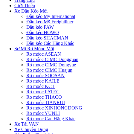
Trang Chủ
Giới Thiệu
Xe Đầu Kéo Mới
Đầu kéo Mỹ International
Đầu kéo Mỹ Freightliner
Đầu kéo FAW
Đầu kéo HOWO
Đầu kéo SHACMAN
Đầu kéo Các Hãng Khác
Sơ Mi Rơ Móoc Mới
Rơ móoc ASEAN
Rơ móoc CIMC Dongguan
Rơ móoc CIMC Dongyue
Rơ móoc CIMC Huajun
Rơ moóc SOOSAN
Rơ móoc KAILE
Rơ moóc KCT
Rơ móoc PATEC
Rơ móoc THACO
Rơ moóc TIANRUI
Rơ móoc XINHONGDONG
Rơ móoc YUNLI
Rơ móoc Các Hãng Khác
Xe Tải VAN
Xe Chuyên Dụng