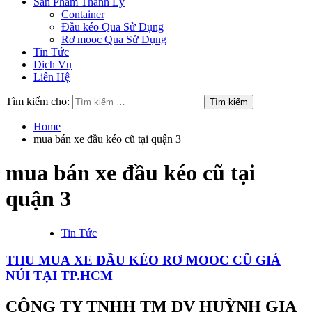
Sản Phẩm Thanh Lý
Container
Đầu kéo Qua Sử Dụng
Rơ mooc Qua Sử Dụng
Tin Tức
Dịch Vụ
Liên Hệ
Tìm kiếm cho:
Home
mua bán xe đầu kéo cũ tại quận 3
mua bán xe đầu kéo cũ tại
quận 3
Tin Tức
THU MUA XE ĐẦU KÉO RƠ MOOC CŨ GIÁ
NÚI TẠI TP.HCM
CÔNG TY TNHH TM DV HUỲNH GIA