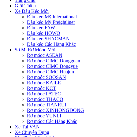
Trang Chủ
Giới Thiệu
Xe Đầu Kéo Mới
Đầu kéo Mỹ International
Đầu kéo Mỹ Freightliner
Đầu kéo FAW
Đầu kéo HOWO
Đầu kéo SHACMAN
Đầu kéo Các Hãng Khác
Sơ Mi Rơ Móoc Mới
Rơ móoc ASEAN
Rơ móoc CIMC Dongguan
Rơ móoc CIMC Dongyue
Rơ móoc CIMC Huajun
Rơ moóc SOOSAN
Rơ móoc KAILE
Rơ moóc KCT
Rơ móoc PATEC
Rơ móoc THACO
Rơ moóc TIANRUI
Rơ móoc XINHONGDONG
Rơ móoc YUNLI
Rơ móoc Các Hãng Khác
Xe Tải VAN
Xe Chuyên Dụng