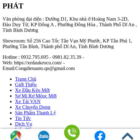
PHÁT
Văn phòng đại diện : Đường D1, Khu nhà ở Hoàng Nam 3-2D,
Đào Duy Từ, KP Đông A , Phường Đông Hòa , Thành Phố Dĩ An ,
Tỉnh Bình Dương
Showroom: Số 256 Cao Tốc Tân Vạn Mỹ Phước, KP Tân Phú 1,
Phường Tân Bình, Thành phố Dĩ An, Tỉnh Bình Dương
Hotline : 0932.795.695 - 0981.82.35.39 -
Web: https://xedaukeocu.com/ -
Email:Congdienauto.qn@gmail.com
Trang Chủ
Giới Thiệu
Xe Đầu Kéo Mới
Sơ Mi Rơ Móoc Mới
Xe Tải VAN
Xe Chuyên Dụng
Sản Phẩm Thanh Lý
Tin Tức
Dịch Vụ
Liên Hệ