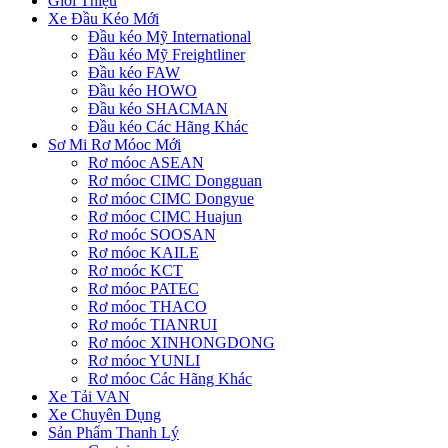
Giới Thiệu
Xe Đầu Kéo Mới
Đầu kéo Mỹ International
Đầu kéo Mỹ Freightliner
Đầu kéo FAW
Đầu kéo HOWO
Đầu kéo SHACMAN
Đầu kéo Các Hãng Khác
Sơ Mi Rơ Móoc Mới
Rơ móoc ASEAN
Rơ móoc CIMC Dongguan
Rơ móoc CIMC Dongyue
Rơ móoc CIMC Huajun
Rơ moóc SOOSAN
Rơ móoc KAILE
Rơ moóc KCT
Rơ móoc PATEC
Rơ móoc THACO
Rơ moóc TIANRUI
Rơ móoc XINHONGDONG
Rơ móoc YUNLI
Rơ móoc Các Hãng Khác
Xe Tải VAN
Xe Chuyên Dụng
Sản Phẩm Thanh Lý