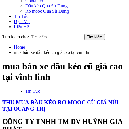
Container
Đầu kéo Qua Sử Dụng
Rơ mooc Qua Sử Dụng
Tin Tức
Dịch Vụ
Liên Hệ
Tìm kiếm cho:
Home
mua bán xe đầu kéo cũ giá cao tại vĩnh linh
mua bán xe đầu kéo cũ giá cao
tại vĩnh linh
Tin Tức
THU MUA ĐẦU KÉO RƠ MOOC CŨ GIÁ NÚI
TẠI QUẢNG TRỊ
CÔNG TY TNHH TM DV HUỲNH GIA