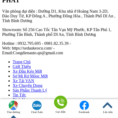
PHÁT
Văn phòng đại diện : Đường D1, Khu nhà ở Hoàng Nam 3-2D,
Đào Duy Từ, KP Đông A , Phường Đông Hòa , Thành Phố Dĩ An ,
Tỉnh Bình Dương
Showroom: Số 256 Cao Tốc Tân Vạn Mỹ Phước, KP Tân Phú 1,
Phường Tân Bình, Thành phố Dĩ An, Tỉnh Bình Dương
Hotline : 0932.795.695 - 0981.82.35.39 -
Web: https://xedaukeocu.com/ -
Email:Congdienauto.qn@gmail.com
Trang Chủ
Giới Thiệu
Xe Đầu Kéo Mới
Sơ Mi Rơ Móoc Mới
Xe Tải VAN
Xe Chuyên Dụng
Sản Phẩm Thanh Lý
Tin Tức
Dịch Vụ
Liên Hệ
Gọi điện
Tìm đường
Chat Zalo
Facebook
Lên trên
Ô Tô Huỳnh Gia Phát
|
Xe Đầu Kéo Mỹ
by Huỳnh Gia Phát.