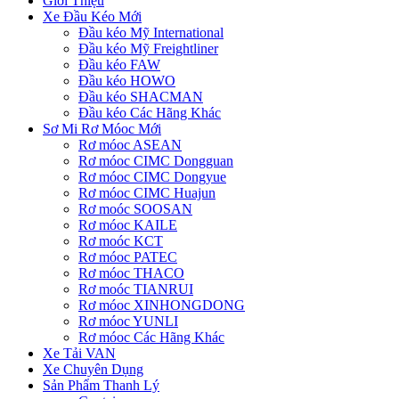
Giới Thiệu
Xe Đầu Kéo Mới
Đầu kéo Mỹ International
Đầu kéo Mỹ Freightliner
Đầu kéo FAW
Đầu kéo HOWO
Đầu kéo SHACMAN
Đầu kéo Các Hãng Khác
Sơ Mi Rơ Móoc Mới
Rơ móoc ASEAN
Rơ móoc CIMC Dongguan
Rơ móoc CIMC Dongyue
Rơ móoc CIMC Huajun
Rơ moóc SOOSAN
Rơ móoc KAILE
Rơ moóc KCT
Rơ móoc PATEC
Rơ móoc THACO
Rơ moóc TIANRUI
Rơ móoc XINHONGDONG
Rơ móoc YUNLI
Rơ móoc Các Hãng Khác
Xe Tải VAN
Xe Chuyên Dụng
Sản Phẩm Thanh Lý