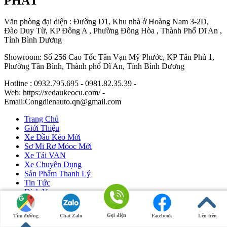
PHÁT
Văn phòng đại diện : Đường D1, Khu nhà ở Hoàng Nam 3-2D,
Đào Duy Từ, KP Đông A , Phường Đông Hòa , Thành Phố Dĩ An ,
Tỉnh Bình Dương
Showroom: Số 256 Cao Tốc Tân Vạn Mỹ Phước, KP Tân Phú 1,
Phường Tân Bình, Thành phố Dĩ An, Tỉnh Bình Dương
Hotline : 0932.795.695 - 0981.82.35.39 -
Web: https://xedaukeocu.com/ -
Email:Congdienauto.qn@gmail.com
Trang Chủ
Giới Thiệu
Xe Đầu Kéo Mới
Sơ Mi Rơ Móoc Mới
Xe Tải VAN
Xe Chuyên Dụng
Sản Phẩm Thanh Lý
Tin Tức
Dịch Vụ
Liên Hệ
Gọi điện
Tìm đường
Chat Zalo
Facebook
Lên trên
Ô Tô Huỳnh Gia Phát
|
Xe Đầu Kéo Mỹ
by Huỳnh Gia Phát.