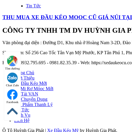
Tin Tức
THU MUA XE ĐẦU KÉO MOOC CŨ GIÁ NÚI TẠ
CÔNG TY TNHH TM DV HUỲNH GIA 
Văn phòng đại diện : Đường D1, Khu nhà ở Hoàng Nam 3-2D, Đào
Showroom: Số 256 Cao Tốc Tân Vạn Mỹ Phước, KP Tân Phú 1, Phư
Hotline : 0932.795.695 - 0981.82.35.39 - Web: https://xedaukeocu
Tìm đường
Trang Chủ
Giới Thiệu
Xe Đầu Kéo Mới
Chat Zalo
Sơ Mi Rơ Móoc Mới
Xe Tải VAN
Xe Chuyên Dụng
Facebook
Sản Phẩm Thanh Lý
Tin Tức
Dịch Vụ
Liên Hệ
Ô Tô Huỳnh Gia Phát
|
Xe Đầu Kéo Mỹ
by Huỳnh Gia Phát.