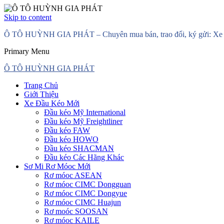
Skip to content
Ô TÔ HUỲNH GIA PHÁT – Chuyên mua bán, trao đổi, ký gửi: Xe đầ
Primary Menu
Ô TÔ HUỲNH GIA PHÁT
Trang Chủ
Giới Thiệu
Xe Đầu Kéo Mới
Đầu kéo Mỹ International
Đầu kéo Mỹ Freightliner
Đầu kéo FAW
Đầu kéo HOWO
Đầu kéo SHACMAN
Đầu kéo Các Hãng Khác
Sơ Mi Rơ Móoc Mới
Rơ móoc ASEAN
Rơ móoc CIMC Dongguan
Rơ móoc CIMC Dongyue
Rơ móoc CIMC Huajun
Rơ moóc SOOSAN
Rơ móoc KAILE