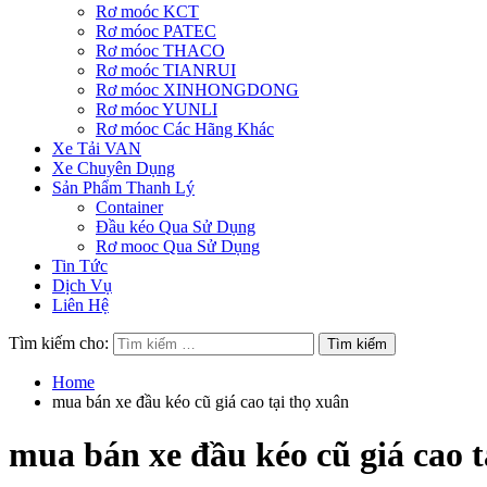
Rơ moóc KCT
Rơ móoc PATEC
Rơ móoc THACO
Rơ moóc TIANRUI
Rơ móoc XINHONGDONG
Rơ móoc YUNLI
Rơ móoc Các Hãng Khác
Xe Tải VAN
Xe Chuyên Dụng
Sản Phẩm Thanh Lý
Container
Đầu kéo Qua Sử Dụng
Rơ mooc Qua Sử Dụng
Tin Tức
Dịch Vụ
Liên Hệ
Tìm kiếm cho:
Home
mua bán xe đầu kéo cũ giá cao tại thọ xuân
mua bán xe đầu kéo cũ giá cao t