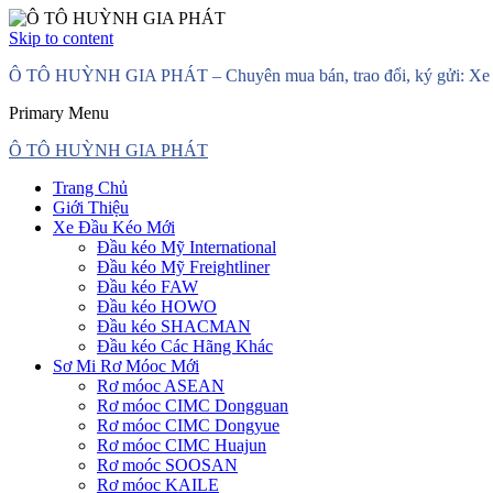
Skip to content
Ô TÔ HUỲNH GIA PHÁT – Chuyên mua bán, trao đổi, ký gửi: Xe đầ
Primary Menu
Ô TÔ HUỲNH GIA PHÁT
Trang Chủ
Giới Thiệu
Xe Đầu Kéo Mới
Đầu kéo Mỹ International
Đầu kéo Mỹ Freightliner
Đầu kéo FAW
Đầu kéo HOWO
Đầu kéo SHACMAN
Đầu kéo Các Hãng Khác
Sơ Mi Rơ Móoc Mới
Rơ móoc ASEAN
Rơ móoc CIMC Dongguan
Rơ móoc CIMC Dongyue
Rơ móoc CIMC Huajun
Rơ moóc SOOSAN
Rơ móoc KAILE