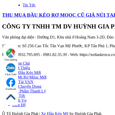
Tin Tức
THU MUA ĐẦU KÉO RƠ MOOC CŨ GIÁ NÚI TẠ
CÔNG TY TNHH TM DV HUỲNH GIA 
Văn phòng đại diện : Đường D1, Khu nhà ở Hoàng Nam 3-2D, Đào
Showroom: Số 256 Cao Tốc Tân Vạn Mỹ Phước, KP Tân Phú 1, Phư
Hotline : 0932.795.695 - 0981.82.35.39 - Web: https://xedaukeocu
Tìm đường
Trang Chủ
Giới Thiệu
Xe Đầu Kéo Mới
Chat Zalo
Sơ Mi Rơ Móoc Mới
Xe Tải VAN
Xe Chuyên Dụng
Facebook
Sản Phẩm Thanh Lý
Tin Tức
Dịch Vụ
Liên Hệ
Ô Tô Huỳnh Gia Phát
|
Xe Đầu Kéo Mỹ
by Huỳnh Gia Phát.