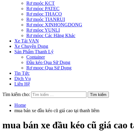
Rơ moóc KCT
Rơ móoc PATEC
Rơ móoc THACO
Rơ moóc TIANRUI
Rơ móoc XINHONGDONG
Rơ móoc YUNLI
Rơ móoc Các Hãng Khác
Xe Tải VAN
Xe Chuyên Dụng
Sản Phẩm Thanh Lý
Container
Đầu kéo Qua Sử Dụng
Rơ mooc Qua Sử Dụng
Tin Tức
Dịch Vụ
Liên Hệ
Tìm kiếm cho:
Home
mua bán xe đầu kéo cũ giá cao tại thanh liêm
mua bán xe đầu kéo cũ giá cao t