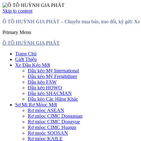
Skip to content
Ô TÔ HUỲNH GIA PHÁT – Chuyên mua bán, trao đổi, ký gửi: Xe đầ
Primary Menu
Ô TÔ HUỲNH GIA PHÁT
Trang Chủ
Giới Thiệu
Xe Đầu Kéo Mới
Đầu kéo Mỹ International
Đầu kéo Mỹ Freightliner
Đầu kéo FAW
Đầu kéo HOWO
Đầu kéo SHACMAN
Đầu kéo Các Hãng Khác
Sơ Mi Rơ Móoc Mới
Rơ móoc ASEAN
Rơ móoc CIMC Dongguan
Rơ móoc CIMC Dongyue
Rơ móoc CIMC Huajun
Rơ moóc SOOSAN
Rơ móoc KAILE