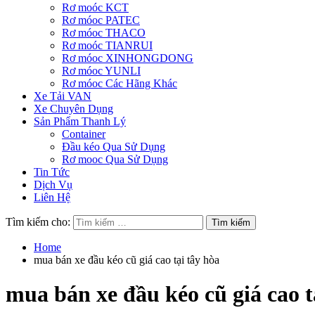
Rơ moóc KCT
Rơ móoc PATEC
Rơ móoc THACO
Rơ moóc TIANRUI
Rơ móoc XINHONGDONG
Rơ móoc YUNLI
Rơ móoc Các Hãng Khác
Xe Tải VAN
Xe Chuyên Dụng
Sản Phẩm Thanh Lý
Container
Đầu kéo Qua Sử Dụng
Rơ mooc Qua Sử Dụng
Tin Tức
Dịch Vụ
Liên Hệ
Tìm kiếm cho:
Home
mua bán xe đầu kéo cũ giá cao tại tây hòa
mua bán xe đầu kéo cũ giá cao t