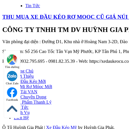
Tin Tức
THU MUA XE ĐẦU KÉO RƠ MOOC CŨ GIÁ NÚI 
CÔNG TY TNHH TM DV HUỲNH GIA 
Văn phòng đại diện : Đường D1, Khu nhà ở Hoàng Nam 3-2D, Đào
Showroom: Số 256 Cao Tốc Tân Vạn Mỹ Phước, KP Tân Phú 1, Phư
Hotline : 0932.795.695 - 0981.82.35.39 - Web: https://xedaukeocu
Tìm đường
Trang Chủ
Giới Thiệu
Xe Đầu Kéo Mới
Chat Zalo
Sơ Mi Rơ Móoc Mới
Xe Tải VAN
Xe Chuyên Dụng
Facebook
Sản Phẩm Thanh Lý
Tin Tức
Dịch Vụ
Liên Hệ
Ô Tô Huỳnh Gia Phát
|
Xe Đầu Kéo Mỹ
by Huỳnh Gia Phát.