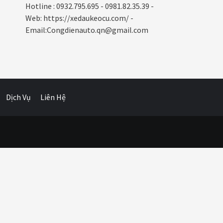
Hotline : 0932.795.695 - 0981.82.35.39 -
Web: https://xedaukeocu.com/ -
Email:Congdienauto.qn@gmail.com
Dịch Vụ
Liên Hệ