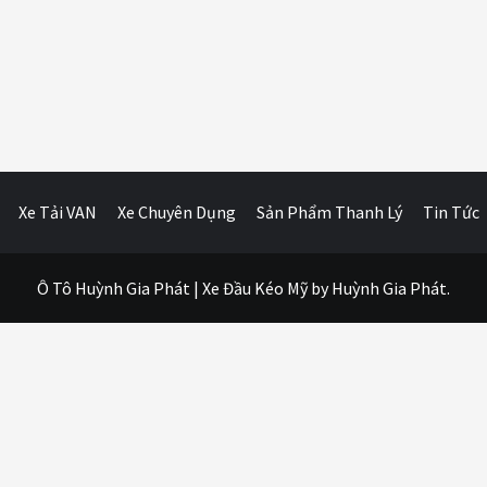
Xe Tải VAN
Xe Chuyên Dụng
Sản Phẩm Thanh Lý
Tin Tức
Ô Tô Huỳnh Gia Phát
|
Xe Đầu Kéo Mỹ
by Huỳnh Gia Phát.