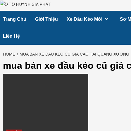
Skip
to
Trang Chủ
Giới Thiệu
Xe Đầu Kéo Mới
Sơ M
content
Liên Hệ
HOME
MUA BÁN XE ĐẦU KÉO CŨ GIÁ CAO TẠI QUẢNG XƯƠNG
mua bán xe đầu kéo cũ giá 