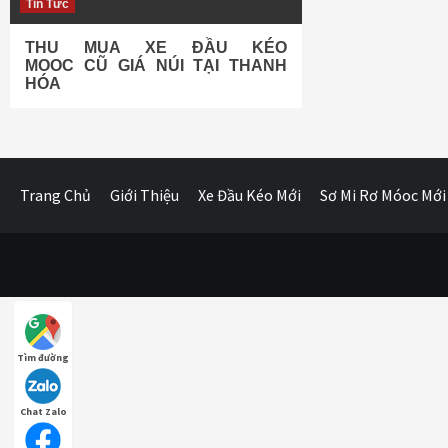
Tin Tức
THU MUA XE ĐẦU KÉO
MOOC CŨ GIÁ NÚI TẠI THANH
HÓA
Trang Chủ
Giới Thiệu
Xe Đầu Kéo Mới
Sơ Mi Rơ Móoc Mới
Tìm đường
Chat Zalo