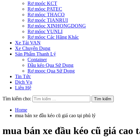
Rơ moóc KCT
Rơ móoc PATEC
Rơ móoc THACO
Rơ moóc TIANRUI
Rơ móoc XINHONGDONG
Rơ móoc YUNLI
Rơ móoc Các Hãng Khác
Xe Tải VAN
Xe Chuyên Dụng
Sản Phẩm Thanh Lý
Container
Đầu kéo Qua Sử Dụng
Rơ mooc Qua Sử Dụng
Tin Tức
Dịch Vụ
Liên Hệ
Tìm kiếm cho:
Home
mua bán xe đầu kéo cũ giá cao tại phủ lý
mua bán xe đầu kéo cũ giá cao t