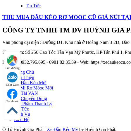
Tin Tức
THU MUA ĐẦU KÉO RƠ MOOC CŨ GIÁ NÚI TẠ
CÔNG TY TNHH TM DV HUỲNH GIA 
Văn phòng đại diện : Đường D1, Khu nhà ở Hoàng Nam 3-2D, Đào
Showroom: Số 256 Cao Tốc Tân Vạn Mỹ Phước, KP Tân Phú 1, Phư
Hotline : 0932.795.695 - 0981.82.35.39 - Web: https://xedaukeocu
Tìm đường
Trang Chủ
Giới Thiệu
Xe Đầu Kéo Mới
Chat Zalo
Sơ Mi Rơ Móoc Mới
Xe Tải VAN
Xe Chuyên Dụng
Facebook
Sản Phẩm Thanh Lý
Tin Tức
Dịch Vụ
Liên Hệ
Ô Tô Huỳnh Gia Phát
|
Xe Đầu Kéo Mỹ
by Huỳnh Gia Phát.