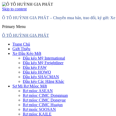
Skip to content
Ô TÔ HUỲNH GIA PHÁT – Chuyên mua bán, trao đổi, ký gửi: Xe đầ
Primary Menu
Ô TÔ HUỲNH GIA PHÁT
Trang Chủ
Giới Thiệu
Xe Đầu Kéo Mới
Đầu kéo Mỹ International
Đầu kéo Mỹ Freightliner
Đầu kéo FAW
Đầu kéo HOWO
Đầu kéo SHACMAN
Đầu kéo Các Hãng Khác
Sơ Mi Rơ Móoc Mới
Rơ móoc ASEAN
Rơ móoc CIMC Dongguan
Rơ móoc CIMC Dongyue
Rơ móoc CIMC Huajun
Rơ moóc SOOSAN
Rơ móoc KAILE