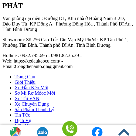
PHÁT
Văn phòng đại diện : Đường D1, Khu nhà ở Hoàng Nam 3-2D,
Đào Duy Từ, KP Đông A , Phường Đông Hòa , Thành Phố Dĩ An ,
Tỉnh Bình Dương
Showroom: Số 256 Cao Tốc Tân Vạn Mỹ Phước, KP Tân Phú 1,
Phường Tân Bình, Thành phố Dĩ An, Tỉnh Bình Dương
Hotline : 0932.795.695 - 0981.82.35.39 -
Web: https://xedaukeocu.com/ -
Email:Congdienauto.qn@gmail.com
Trang Chủ
Giới Thiệu
Xe Đầu Kéo Mới
Sơ Mi Rơ Móoc Mới
Xe Tải VAN
Xe Chuyên Dụng
Sản Phẩm Thanh Lý
Tin Tức
Dịch Vụ
Liên Hệ