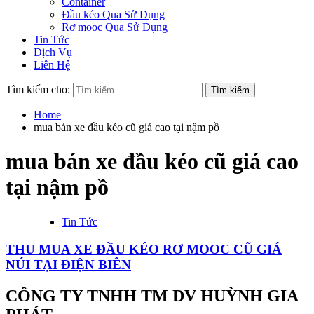
Container
Đầu kéo Qua Sử Dụng
Rơ mooc Qua Sử Dụng
Tin Tức
Dịch Vụ
Liên Hệ
Tìm kiếm cho:
Home
mua bán xe đầu kéo cũ giá cao tại nậm pồ
mua bán xe đầu kéo cũ giá cao
tại nậm pồ
Tin Tức
THU MUA XE ĐẦU KÉO RƠ MOOC CŨ GIÁ
NÚI TẠI ĐIỆN BIÊN
CÔNG TY TNHH TM DV HUỲNH GIA