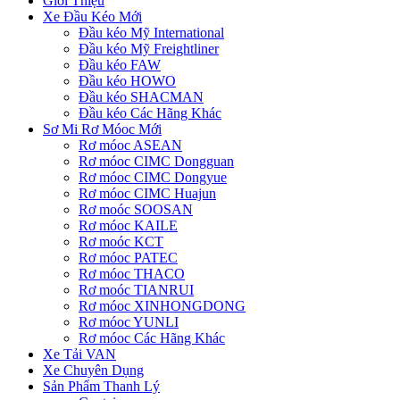
Giới Thiệu
Xe Đầu Kéo Mới
Đầu kéo Mỹ International
Đầu kéo Mỹ Freightliner
Đầu kéo FAW
Đầu kéo HOWO
Đầu kéo SHACMAN
Đầu kéo Các Hãng Khác
Sơ Mi Rơ Móoc Mới
Rơ móoc ASEAN
Rơ móoc CIMC Dongguan
Rơ móoc CIMC Dongyue
Rơ móoc CIMC Huajun
Rơ moóc SOOSAN
Rơ móoc KAILE
Rơ moóc KCT
Rơ móoc PATEC
Rơ móoc THACO
Rơ moóc TIANRUI
Rơ móoc XINHONGDONG
Rơ móoc YUNLI
Rơ móoc Các Hãng Khác
Xe Tải VAN
Xe Chuyên Dụng
Sản Phẩm Thanh Lý