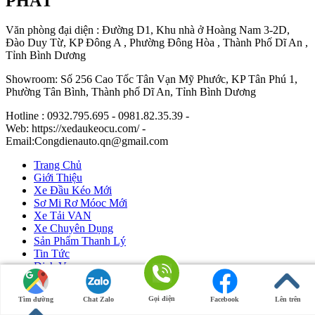
PHÁT
Văn phòng đại diện : Đường D1, Khu nhà ở Hoàng Nam 3-2D,
Đào Duy Từ, KP Đông A , Phường Đông Hòa , Thành Phố Dĩ An ,
Tỉnh Bình Dương
Showroom: Số 256 Cao Tốc Tân Vạn Mỹ Phước, KP Tân Phú 1,
Phường Tân Bình, Thành phố Dĩ An, Tỉnh Bình Dương
Hotline : 0932.795.695 - 0981.82.35.39 -
Web: https://xedaukeocu.com/ -
Email:Congdienauto.qn@gmail.com
Trang Chủ
Giới Thiệu
Xe Đầu Kéo Mới
Sơ Mi Rơ Móoc Mới
Xe Tải VAN
Xe Chuyên Dụng
Sản Phẩm Thanh Lý
Tin Tức
Dịch Vụ
Liên Hệ
Gọi điện
Tìm đường
Chat Zalo
Facebook
Lên trên
Ô Tô Huỳnh Gia Phát
|
Xe Đầu Kéo Mỹ
by Huỳnh Gia Phát.