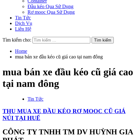
Container
Đầu kéo Qua Sử Dụng
Rơ mooc Qua Sử Dụng
Tin Tức
Dịch Vụ
Liên Hệ
Tìm kiếm cho:
Home
mua bán xe đầu kéo cũ giá cao tại nam đông
mua bán xe đầu kéo cũ giá cao
tại nam đông
Tin Tức
THU MUA XE ĐẦU KÉO RƠ MOOC CŨ GIÁ
NÚI TẠI HUẾ
CÔNG TY TNHH TM DV HUỲNH GIA