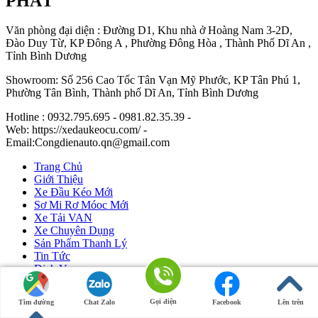
PHÁT
Văn phòng đại diện : Đường D1, Khu nhà ở Hoàng Nam 3-2D,
Đào Duy Từ, KP Đông A , Phường Đông Hòa , Thành Phố Dĩ An ,
Tỉnh Bình Dương
Showroom: Số 256 Cao Tốc Tân Vạn Mỹ Phước, KP Tân Phú 1,
Phường Tân Bình, Thành phố Dĩ An, Tỉnh Bình Dương
Hotline : 0932.795.695 - 0981.82.35.39 -
Web: https://xedaukeocu.com/ -
Email:Congdienauto.qn@gmail.com
Trang Chủ
Giới Thiệu
Xe Đầu Kéo Mới
Sơ Mi Rơ Móoc Mới
Xe Tải VAN
Xe Chuyên Dụng
Sản Phẩm Thanh Lý
Tin Tức
Dịch Vụ
Liên Hệ
Gọi điện
Tìm đường
Chat Zalo
Facebook
Lên trên
Ô Tô Huỳnh Gia Phát
|
Xe Đầu Kéo Mỹ
by Huỳnh Gia Phát.