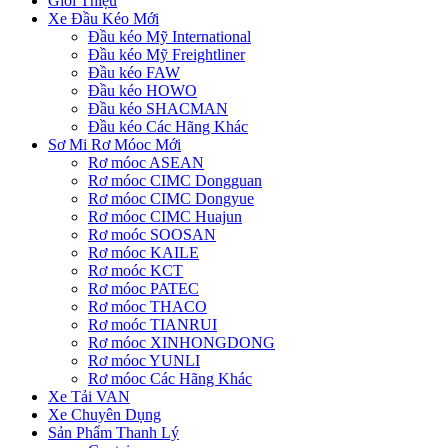
Giới Thiệu
Xe Đầu Kéo Mới
Đầu kéo Mỹ International
Đầu kéo Mỹ Freightliner
Đầu kéo FAW
Đầu kéo HOWO
Đầu kéo SHACMAN
Đầu kéo Các Hãng Khác
Sơ Mi Rơ Móoc Mới
Rơ móoc ASEAN
Rơ móoc CIMC Dongguan
Rơ móoc CIMC Dongyue
Rơ móoc CIMC Huajun
Rơ moóc SOOSAN
Rơ móoc KAILE
Rơ moóc KCT
Rơ móoc PATEC
Rơ móoc THACO
Rơ moóc TIANRUI
Rơ móoc XINHONGDONG
Rơ móoc YUNLI
Rơ móoc Các Hãng Khác
Xe Tải VAN
Xe Chuyên Dụng
Sản Phẩm Thanh Lý