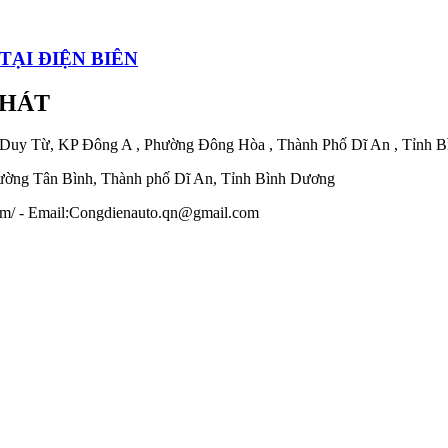
TẠI ĐIỆN BIÊN
PHÁT
 Duy Từ, KP Đông A , Phường Đông Hòa , Thành Phố Dĩ An , Tỉnh 
ờng Tân Bình, Thành phố Dĩ An, Tỉnh Bình Dương
.com/ - Email:Congdienauto.qn@gmail.com