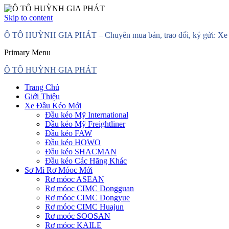
Skip to content
Ô TÔ HUỲNH GIA PHÁT – Chuyên mua bán, trao đổi, ký gửi: Xe đầ
Primary Menu
Ô TÔ HUỲNH GIA PHÁT
Trang Chủ
Giới Thiệu
Xe Đầu Kéo Mới
Đầu kéo Mỹ International
Đầu kéo Mỹ Freightliner
Đầu kéo FAW
Đầu kéo HOWO
Đầu kéo SHACMAN
Đầu kéo Các Hãng Khác
Sơ Mi Rơ Móoc Mới
Rơ móoc ASEAN
Rơ móoc CIMC Dongguan
Rơ móoc CIMC Dongyue
Rơ móoc CIMC Huajun
Rơ moóc SOOSAN
Rơ móoc KAILE