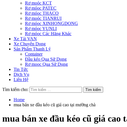
Rơ moóc KCT
Rơ móoc PATEC
Rơ móoc THACO
Rơ moóc TIANRUI
Rơ móoc XINHONGDONG
Rơ móoc YUNLI
Rơ móoc Các Hãng Khác
Xe Tải VAN
Xe Chuyên Dụng
Sản Phẩm Thanh Lý
Container
Đầu kéo Qua Sử Dụng
Rơ mooc Qua Sử Dụng
Tin Tức
Dịch Vụ
Liên Hệ
Tìm kiếm cho:
Home
mua bán xe đầu kéo cũ giá cao tại mường chà
mua bán xe đầu kéo cũ giá cao 