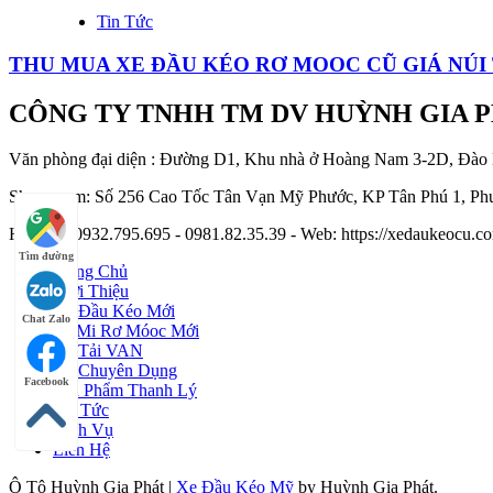
Tin Tức
THU MUA XE ĐẦU KÉO RƠ MOOC CŨ GIÁ NÚI 
CÔNG TY TNHH TM DV HUỲNH GIA 
Văn phòng đại diện : Đường D1, Khu nhà ở Hoàng Nam 3-2D, Đào
Showroom: Số 256 Cao Tốc Tân Vạn Mỹ Phước, KP Tân Phú 1, Phư
Hotline : 0932.795.695 - 0981.82.35.39 - Web: https://xedaukeocu
Tìm đường
Trang Chủ
Giới Thiệu
Xe Đầu Kéo Mới
Chat Zalo
Sơ Mi Rơ Móoc Mới
Xe Tải VAN
Xe Chuyên Dụng
Facebook
Sản Phẩm Thanh Lý
Tin Tức
Dịch Vụ
Liên Hệ
Ô Tô Huỳnh Gia Phát
|
Xe Đầu Kéo Mỹ
by Huỳnh Gia Phát.