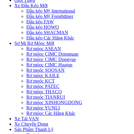
Giới Thiệu
Xe Đầu Kéo Mới
Đầu kéo Mỹ International
Đầu kéo Mỹ Freightliner
Đầu kéo FAW
Đầu kéo HOWO
Đầu kéo SHACMAN
Đầu kéo Các Hãng Khác
Sơ Mi Rơ Móoc Mới
Rơ móoc ASEAN
Rơ móoc CIMC Dongguan
Rơ móoc CIMC Dongyue
Rơ móoc CIMC Huajun
Rơ moóc SOOSAN
Rơ móoc KAILE
Rơ moóc KCT
Rơ móoc PATEC
Rơ móoc THACO
Rơ moóc TIANRUI
Rơ móoc XINHONGDONG
Rơ móoc YUNLI
Rơ móoc Các Hãng Khác
Xe Tải VAN
Xe Chuyên Dụng
Sản Phẩm Thanh Lý