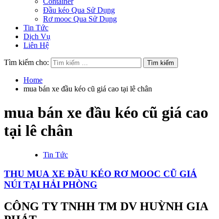
Container
Đầu kéo Qua Sử Dụng
Rơ mooc Qua Sử Dụng
Tin Tức
Dịch Vụ
Liên Hệ
Tìm kiếm cho:
Home
mua bán xe đầu kéo cũ giá cao tại lê chân
mua bán xe đầu kéo cũ giá cao
tại lê chân
Tin Tức
THU MUA XE ĐẦU KÉO RƠ MOOC CŨ GIÁ
NÚI TẠI HẢI PHÒNG
CÔNG TY TNHH TM DV HUỲNH GIA