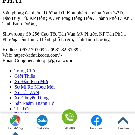
PHÁT
Văn phòng đại diện : Đường D1, Khu nhà ở Hoàng Nam 3-2D,
Đào Duy Từ, KP Đông A , Phường Đông Hòa , Thành Phố Dĩ An ,
Tỉnh Bình Dương
Showroom: Số 256 Cao Tốc Tân Vạn Mỹ Phước, KP Tân Phú 1,
Phường Tân Bình, Thành phố Dĩ An, Tỉnh Bình Dương
Hotline : 0932.795.695 - 0981.82.35.39 -
Web: https://xedaukeocu.com/ -
Email:Congdienauto.qn@gmail.com
Trang Chủ
Giới Thiệu
Xe Đầu Kéo Mới
Sơ Mi Rơ Móoc Mới
Xe Tải VAN
Xe Chuyên Dụng
Sản Phẩm Thanh Lý
Tin Tức
Dịch Vụ
Liên Hệ
Gọi điện
Tìm đường
Chat Zalo
Facebook
Lên trên
Ô Tô Huỳnh Gia Phát
|
Xe Đầu Kéo Mỹ
by Huỳnh Gia Phát.