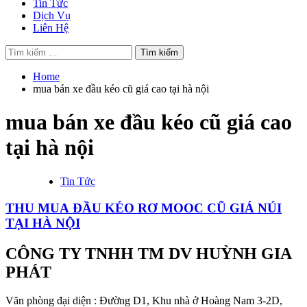
Tin Tức
Dịch Vụ
Liên Hệ
Tìm
kiếm
cho:
Home
mua bán xe đầu kéo cũ giá cao tại hà nội
mua bán xe đầu kéo cũ giá cao
tại hà nội
Tin Tức
THU MUA ĐẦU KÉO RƠ MOOC CŨ GIÁ NÚI
TẠI HÀ NỘI
CÔNG TY TNHH TM DV HUỲNH GIA
PHÁT
Văn phòng đại diện : Đường D1, Khu nhà ở Hoàng Nam 3-2D,