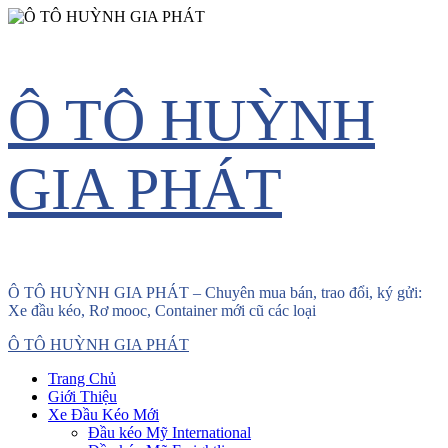
Skip
Ô TÔ HUỲNH
to
content
GIA PHÁT
Ô TÔ HUỲNH GIA PHÁT – Chuyên mua bán, trao đổi, ký gửi:
Xe đầu kéo, Rơ mooc, Container mới cũ các loại
Primary
Ô TÔ HUỲNH GIA PHÁT
Menu
Trang Chủ
Giới Thiệu
Xe Đầu Kéo Mới
Đầu kéo Mỹ International