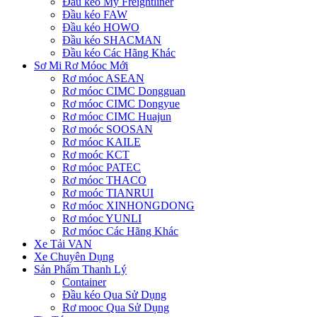
Đầu kéo Mỹ Freightliner
Đầu kéo FAW
Đầu kéo HOWO
Đầu kéo SHACMAN
Đầu kéo Các Hãng Khác
Sơ Mi Rơ Móoc Mới
Rơ móoc ASEAN
Rơ móoc CIMC Dongguan
Rơ móoc CIMC Dongyue
Rơ móoc CIMC Huajun
Rơ moóc SOOSAN
Rơ móoc KAILE
Rơ moóc KCT
Rơ móoc PATEC
Rơ móoc THACO
Rơ moóc TIANRUI
Rơ móoc XINHONGDONG
Rơ móoc YUNLI
Rơ móoc Các Hãng Khác
Xe Tải VAN
Xe Chuyên Dụng
Sản Phẩm Thanh Lý
Container
Đầu kéo Qua Sử Dụng
Rơ mooc Qua Sử Dụng