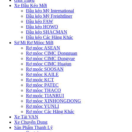
Giới Thiệu
Xe Đầu Kéo Mới
Đầu kéo Mỹ International
Đầu kéo Mỹ Freightliner
Đầu kéo FAW
Đầu kéo HOWO
Đầu kéo SHACMAN
Đầu kéo Các Hãng Khác
Sơ Mi Rơ Móoc Mới
Rơ móoc ASEAN
Rơ móoc CIMC Dongguan
Rơ móoc CIMC Dongyue
Rơ móoc CIMC Huajun
Rơ moóc SOOSAN
Rơ móoc KAILE
Rơ moóc KCT
Rơ móoc PATEC
Rơ móoc THACO
Rơ moóc TIANRUI
Rơ móoc XINHONGDONG
Rơ móoc YUNLI
Rơ móoc Các Hãng Khác
Xe Tải VAN
Xe Chuyên Dụng
Sản Phẩm Thanh Lý