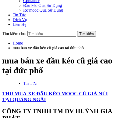
Container
Đầu kéo Qua Sử Dụng
Rơ mooc Qua Sử Dụng
Tin Tức
Dịch Vụ
Liên Hệ
Tìm kiếm cho:
Home
mua bán xe đầu kéo cũ giá cao tại đức phổ
mua bán xe đầu kéo cũ giá cao
tại đức phổ
Tin Tức
THU MUA XE ĐẦU KÉO MOOC CŨ GIÁ NÚI
TẠI QUÃNG NGÃI
CÔNG TY TNHH TM DV HUỲNH GIA