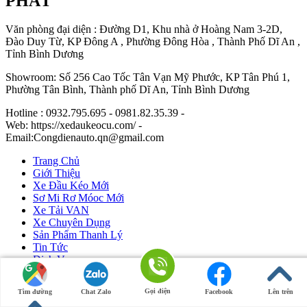
PHÁT
Văn phòng đại diện : Đường D1, Khu nhà ở Hoàng Nam 3-2D,
Đào Duy Từ, KP Đông A , Phường Đông Hòa , Thành Phố Dĩ An ,
Tỉnh Bình Dương
Showroom: Số 256 Cao Tốc Tân Vạn Mỹ Phước, KP Tân Phú 1,
Phường Tân Bình, Thành phố Dĩ An, Tỉnh Bình Dương
Hotline : 0932.795.695 - 0981.82.35.39 -
Web: https://xedaukeocu.com/ -
Email:Congdienauto.qn@gmail.com
Trang Chủ
Giới Thiệu
Xe Đầu Kéo Mới
Sơ Mi Rơ Móoc Mới
Xe Tải VAN
Xe Chuyên Dụng
Sản Phẩm Thanh Lý
Tin Tức
Dịch Vụ
Liên Hệ
Gọi điện
Tìm đường
Chat Zalo
Facebook
Lên trên
Ô Tô Huỳnh Gia Phát
|
Xe Đầu Kéo Mỹ
by Huỳnh Gia Phát.