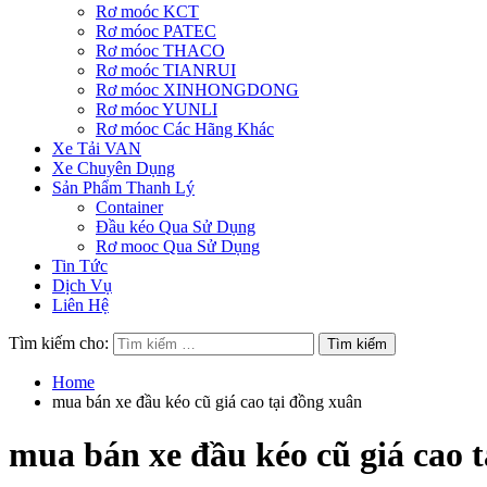
Rơ moóc KCT
Rơ móoc PATEC
Rơ móoc THACO
Rơ moóc TIANRUI
Rơ móoc XINHONGDONG
Rơ móoc YUNLI
Rơ móoc Các Hãng Khác
Xe Tải VAN
Xe Chuyên Dụng
Sản Phẩm Thanh Lý
Container
Đầu kéo Qua Sử Dụng
Rơ mooc Qua Sử Dụng
Tin Tức
Dịch Vụ
Liên Hệ
Tìm kiếm cho:
Home
mua bán xe đầu kéo cũ giá cao tại đồng xuân
mua bán xe đầu kéo cũ giá cao 