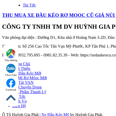
Tin Tức
THU MUA XE ĐẦU KÉO RƠ MOOC CŨ GIÁ NÚI 
CÔNG TY TNHH TM DV HUỲNH GIA 
Văn phòng đại diện : Đường D1, Khu nhà ở Hoàng Nam 3-2D, Đào
Showroom: Số 256 Cao Tốc Tân Vạn Mỹ Phước, KP Tân Phú 1, Phư
Hotline : 0932.795.695 - 0981.82.35.39 - Web: https://xedaukeocu
Tìm đường
Trang Chủ
Giới Thiệu
Xe Đầu Kéo Mới
Chat Zalo
Sơ Mi Rơ Móoc Mới
Xe Tải VAN
Xe Chuyên Dụng
Facebook
Sản Phẩm Thanh Lý
Tin Tức
Dịch Vụ
Liên Hệ
Ô Tô Huỳnh Gia Phát
|
Xe Đầu Kéo Mỹ
by Huỳnh Gia Phát.