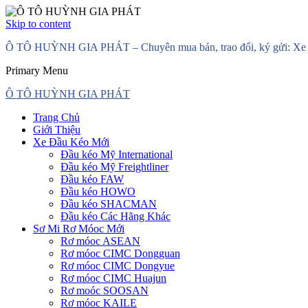
Skip to content
Ô TÔ HUỲNH GIA PHÁT – Chuyên mua bán, trao đổi, ký gửi: Xe đầ
Primary Menu
Ô TÔ HUỲNH GIA PHÁT
Trang Chủ
Giới Thiệu
Xe Đầu Kéo Mới
Đầu kéo Mỹ International
Đầu kéo Mỹ Freightliner
Đầu kéo FAW
Đầu kéo HOWO
Đầu kéo SHACMAN
Đầu kéo Các Hãng Khác
Sơ Mi Rơ Móoc Mới
Rơ móoc ASEAN
Rơ móoc CIMC Dongguan
Rơ móoc CIMC Dongyue
Rơ móoc CIMC Huajun
Rơ moóc SOOSAN
Rơ móoc KAILE