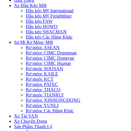
Giới Thiệu
Xe Đầu Kéo Mới
Đầu kéo Mỹ International
Đầu kéo Mỹ Freightliner
Đầu kéo FAW
Đầu kéo HOWO
Đầu kéo SHACMAN
Đầu kéo Các Hãng Khác
Sơ Mi Rơ Móoc Mới
Rơ móoc ASEAN
Rơ móoc CIMC Dongguan
Rơ móoc CIMC Dongyue
Rơ móoc CIMC Huajun
Rơ moóc SOOSAN
Rơ móoc KAILE
Rơ moóc KCT
Rơ móoc PATEC
Rơ móoc THACO
Rơ moóc TIANRUI
Rơ móoc XINHONGDONG
Rơ móoc YUNLI
Rơ móoc Các Hãng Khác
Xe Tải VAN
Xe Chuyên Dụng
Sản Phẩm Thanh Lý