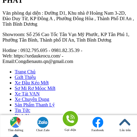
PHÁT
Văn phòng đại diện : Đường D1, Khu nhà ở Hoàng Nam 3-2D,
Đào Duy Từ, KP Đông A , Phường Đông Hòa , Thành Phố Dĩ An ,
Tỉnh Bình Dương
Showroom: Số 256 Cao Tốc Tân Vạn Mỹ Phước, KP Tân Phú 1,
Phường Tân Bình, Thành phố Dĩ An, Tỉnh Bình Dương
Hotline : 0932.795.695 - 0981.82.35.39 -
Web: https://xedaukeocu.com/ -
Email:Congdienauto.qn@gmail.com
Trang Chủ
Giới Thiệu
Xe Đầu Kéo Mới
Sơ Mi Rơ Móoc Mới
Xe Tải VAN
Xe Chuyên Dụng
Sản Phẩm Thanh Lý
Tin Tức
Dịch Vụ
Liên Hệ
Gọi điện
Tìm đường
Chat Zalo
Facebook
Lên trên
Ô Tô Huỳnh Gia Phát
|
Xe Đầu Kéo Mỹ
by Huỳnh Gia Phát.