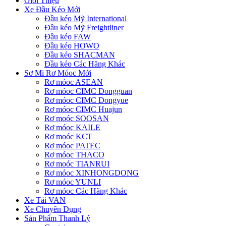
Giới Thiệu
Xe Đầu Kéo Mới
Đầu kéo Mỹ International
Đầu kéo Mỹ Freightliner
Đầu kéo FAW
Đầu kéo HOWO
Đầu kéo SHACMAN
Đầu kéo Các Hãng Khác
Sơ Mi Rơ Móoc Mới
Rơ móoc ASEAN
Rơ móoc CIMC Dongguan
Rơ móoc CIMC Dongyue
Rơ móoc CIMC Huajun
Rơ moóc SOOSAN
Rơ móoc KAILE
Rơ moóc KCT
Rơ móoc PATEC
Rơ móoc THACO
Rơ moóc TIANRUI
Rơ móoc XINHONGDONG
Rơ móoc YUNLI
Rơ móoc Các Hãng Khác
Xe Tải VAN
Xe Chuyên Dụng
Sản Phẩm Thanh Lý