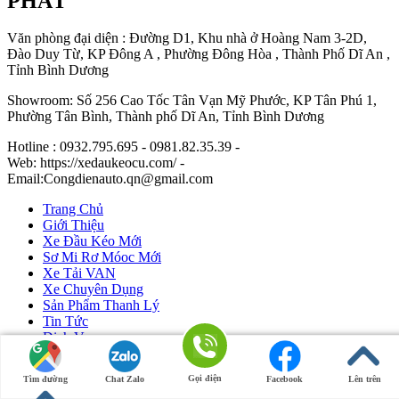
PHÁT
Văn phòng đại diện : Đường D1, Khu nhà ở Hoàng Nam 3-2D,
Đào Duy Từ, KP Đông A , Phường Đông Hòa , Thành Phố Dĩ An ,
Tỉnh Bình Dương
Showroom: Số 256 Cao Tốc Tân Vạn Mỹ Phước, KP Tân Phú 1,
Phường Tân Bình, Thành phố Dĩ An, Tỉnh Bình Dương
Hotline : 0932.795.695 - 0981.82.35.39 -
Web: https://xedaukeocu.com/ -
Email:Congdienauto.qn@gmail.com
Trang Chủ
Giới Thiệu
Xe Đầu Kéo Mới
Sơ Mi Rơ Móoc Mới
Xe Tải VAN
Xe Chuyên Dụng
Sản Phẩm Thanh Lý
Tin Tức
Dịch Vụ
Liên Hệ
Gọi điện
Tìm đường
Chat Zalo
Facebook
Lên trên
Ô Tô Huỳnh Gia Phát
|
Xe Đầu Kéo Mỹ
by Huỳnh Gia Phát.