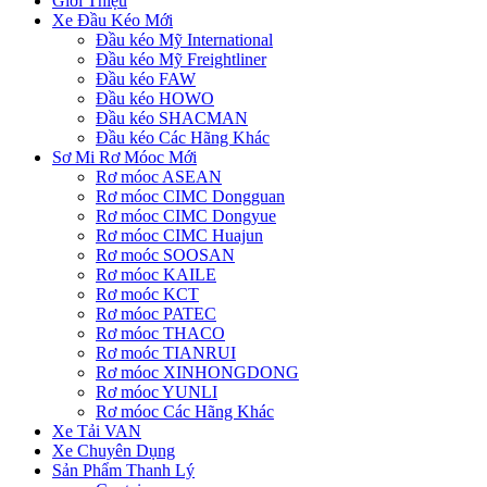
Giới Thiệu
Xe Đầu Kéo Mới
Đầu kéo Mỹ International
Đầu kéo Mỹ Freightliner
Đầu kéo FAW
Đầu kéo HOWO
Đầu kéo SHACMAN
Đầu kéo Các Hãng Khác
Sơ Mi Rơ Móoc Mới
Rơ móoc ASEAN
Rơ móoc CIMC Dongguan
Rơ móoc CIMC Dongyue
Rơ móoc CIMC Huajun
Rơ moóc SOOSAN
Rơ móoc KAILE
Rơ moóc KCT
Rơ móoc PATEC
Rơ móoc THACO
Rơ moóc TIANRUI
Rơ móoc XINHONGDONG
Rơ móoc YUNLI
Rơ móoc Các Hãng Khác
Xe Tải VAN
Xe Chuyên Dụng
Sản Phẩm Thanh Lý