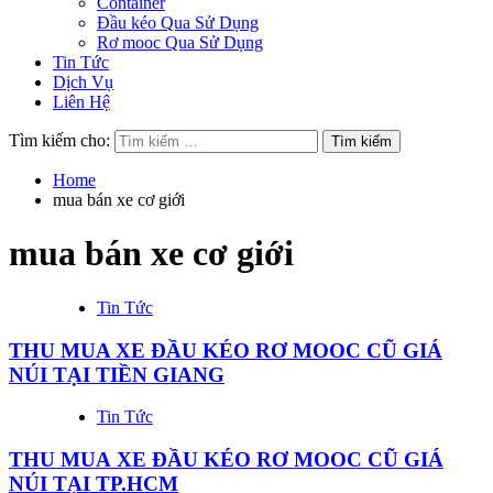
Container
Đầu kéo Qua Sử Dụng
Rơ mooc Qua Sử Dụng
Tin Tức
Dịch Vụ
Liên Hệ
Tìm kiếm cho:
Home
mua bán xe cơ giới
mua bán xe cơ giới
Tin Tức
THU MUA XE ĐẦU KÉO RƠ MOOC CŨ GIÁ
NÚI TẠI TIỀN GIANG
Tin Tức
THU MUA XE ĐẦU KÉO RƠ MOOC CŨ GIÁ
NÚI TẠI TP.HCM