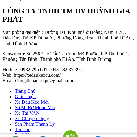
CÔNG TY TNHH TM DV HUỲNH GIA
PHÁT
Văn phòng đại diện : Đường D1, Khu nhà ở Hoàng Nam 3-2D,
Đào Duy Từ, KP Đông A , Phường Đông Hòa , Thành Phố Dĩ An ,
Tỉnh Bình Dương
Showroom: Số 256 Cao Tốc Tân Vạn Mỹ Phước, KP Tân Phú 1,
Phường Tân Bình, Thành phố Dĩ An, Tỉnh Bình Dương
Hotline : 0932.795.695 - 0981.82.35.39 -
Web: https://xedaukeocu.com/ -
Email:Congdienauto.qn@gmail.com
Trang Chủ
Giới Thiệu
Xe Đầu Kéo Mới
Sơ Mi Rơ Móoc Mới
Xe Tải VAN
Xe Chuyên Dụng
Sản Phẩm Thanh Lý
Tin Tức
Dịch Vụ