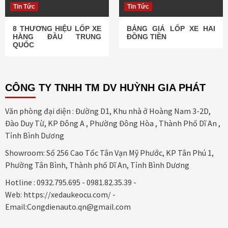
Tin Tức
Tin Tức
8 THƯƠNG HIỆU LỐP XE
BẢNG GIÁ LỐP XE HAI
HÀNG ĐẦU TRUNG
ĐỒNG TIỀN
QUỐC
CÔNG TY TNHH TM DV HUỲNH GIA PHÁT
Văn phòng đại diện : Đường D1, Khu nhà ở Hoàng Nam 3-2D,
Đào Duy Từ, KP Đông A , Phường Đông Hòa , Thành Phố Dĩ An ,
Tỉnh Bình Dương
Showroom: Số 256 Cao Tốc Tân Vạn Mỹ Phước, KP Tân Phú 1,
Phường Tân Bình, Thành phố Dĩ An, Tỉnh Bình Dương
Hotline : 0932.795.695 - 0981.82.35.39 -
Web: https://xedaukeocu.com/ -
Email:Congdienauto.qn@gmail.com