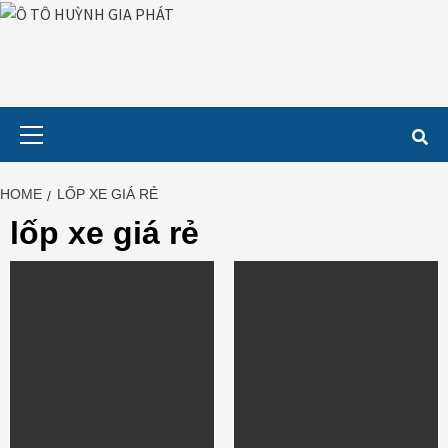
Skip
to
content
Primary
Menu
HOME
LỐP XE GIÁ RẺ
lốp xe giá rẻ