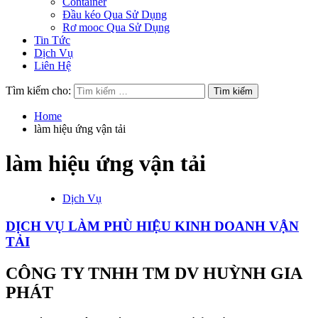
Container
Đầu kéo Qua Sử Dụng
Rơ mooc Qua Sử Dụng
Tin Tức
Dịch Vụ
Liên Hệ
Tìm kiếm cho:
Home
làm hiệu ứng vận tải
làm hiệu ứng vận tải
Dịch Vụ
DỊCH VỤ LÀM PHÙ HIỆU KINH DOANH VẬN
TẢI
CÔNG TY TNHH TM DV HUỲNH GIA
PHÁT