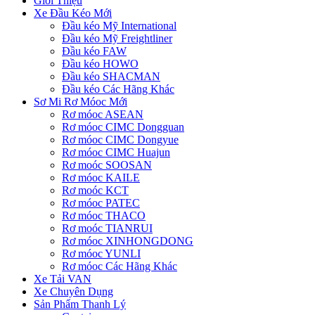
Giới Thiệu
Xe Đầu Kéo Mới
Đầu kéo Mỹ International
Đầu kéo Mỹ Freightliner
Đầu kéo FAW
Đầu kéo HOWO
Đầu kéo SHACMAN
Đầu kéo Các Hãng Khác
Sơ Mi Rơ Móoc Mới
Rơ móoc ASEAN
Rơ móoc CIMC Dongguan
Rơ móoc CIMC Dongyue
Rơ móoc CIMC Huajun
Rơ moóc SOOSAN
Rơ móoc KAILE
Rơ moóc KCT
Rơ móoc PATEC
Rơ móoc THACO
Rơ moóc TIANRUI
Rơ móoc XINHONGDONG
Rơ móoc YUNLI
Rơ móoc Các Hãng Khác
Xe Tải VAN
Xe Chuyên Dụng
Sản Phẩm Thanh Lý