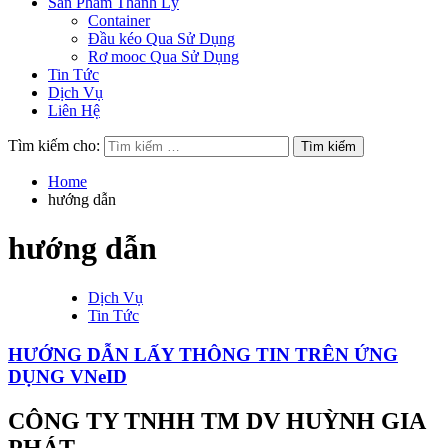
Sản Phẩm Thanh Lý
Container
Đầu kéo Qua Sử Dụng
Rơ mooc Qua Sử Dụng
Tin Tức
Dịch Vụ
Liên Hệ
Tìm kiếm cho:
Home
hướng dẫn
hướng dẫn
Dịch Vụ
Tin Tức
HƯỚNG DẪN LẤY THÔNG TIN TRÊN ỨNG
DỤNG VNeID
CÔNG TY TNHH TM DV HUỲNH GIA
PHÁT