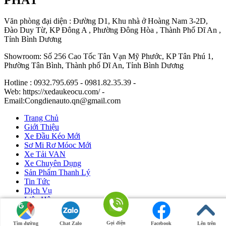
Văn phòng đại diện : Đường D1, Khu nhà ở Hoàng Nam 3-2D,
Đào Duy Từ, KP Đông A , Phường Đông Hòa , Thành Phố Dĩ An ,
Tỉnh Bình Dương
Showroom: Số 256 Cao Tốc Tân Vạn Mỹ Phước, KP Tân Phú 1,
Phường Tân Bình, Thành phố Dĩ An, Tỉnh Bình Dương
Hotline : 0932.795.695 - 0981.82.35.39 -
Web: https://xedaukeocu.com/ -
Email:Congdienauto.qn@gmail.com
Trang Chủ
Giới Thiệu
Xe Đầu Kéo Mới
Sơ Mi Rơ Móoc Mới
Xe Tải VAN
Xe Chuyên Dụng
Sản Phẩm Thanh Lý
Tin Tức
Dịch Vụ
Liên Hệ
Ô Tô Huỳnh Gia Phát
|
Xe Đầu Kéo Mỹ
by Huỳnh Gia Phát.
Gọi điện
Tìm đường
Chat Zalo
Facebook
Lên trên