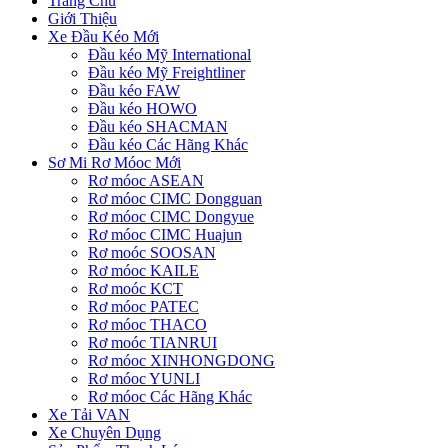
Trang Chủ
Giới Thiệu
Xe Đầu Kéo Mới
Đầu kéo Mỹ International
Đầu kéo Mỹ Freightliner
Đầu kéo FAW
Đầu kéo HOWO
Đầu kéo SHACMAN
Đầu kéo Các Hãng Khác
Sơ Mi Rơ Móoc Mới
Rơ móoc ASEAN
Rơ móoc CIMC Dongguan
Rơ móoc CIMC Dongyue
Rơ móoc CIMC Huajun
Rơ moóc SOOSAN
Rơ móoc KAILE
Rơ moóc KCT
Rơ móoc PATEC
Rơ móoc THACO
Rơ moóc TIANRUI
Rơ móoc XINHONGDONG
Rơ móoc YUNLI
Rơ móoc Các Hãng Khác
Xe Tải VAN
Xe Chuyên Dụng