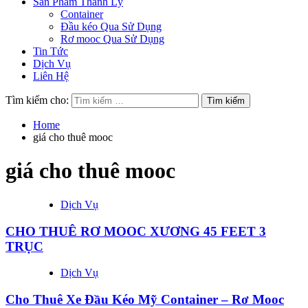
Sản Phẩm Thanh Lý
Container
Đầu kéo Qua Sử Dụng
Rơ mooc Qua Sử Dụng
Tin Tức
Dịch Vụ
Liên Hệ
Tìm kiếm cho:
Home
giá cho thuê mooc
giá cho thuê mooc
Dịch Vụ
CHO THUÊ RƠ MOOC XƯƠNG 45 FEET 3
TRỤC
Dịch Vụ
Cho Thuê Xe Đầu Kéo Mỹ Container – Rơ Mooc