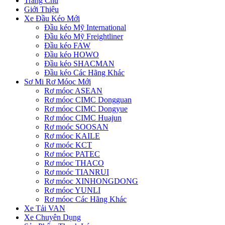
Trang Chủ
Giới Thiệu
Xe Đầu Kéo Mới
Đầu kéo Mỹ International
Đầu kéo Mỹ Freightliner
Đầu kéo FAW
Đầu kéo HOWO
Đầu kéo SHACMAN
Đầu kéo Các Hãng Khác
Sơ Mi Rơ Móoc Mới
Rơ móoc ASEAN
Rơ móoc CIMC Dongguan
Rơ móoc CIMC Dongyue
Rơ móoc CIMC Huajun
Rơ moóc SOOSAN
Rơ móoc KAILE
Rơ moóc KCT
Rơ móoc PATEC
Rơ móoc THACO
Rơ moóc TIANRUI
Rơ móoc XINHONGDONG
Rơ móoc YUNLI
Rơ móoc Các Hãng Khác
Xe Tải VAN
Xe Chuyên Dụng