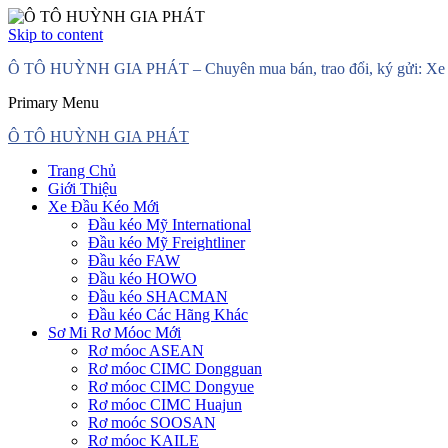
Skip to content
Ô TÔ HUỲNH GIA PHÁT – Chuyên mua bán, trao đổi, ký gửi: Xe đầ
Primary Menu
Ô TÔ HUỲNH GIA PHÁT
Trang Chủ
Giới Thiệu
Xe Đầu Kéo Mới
Đầu kéo Mỹ International
Đầu kéo Mỹ Freightliner
Đầu kéo FAW
Đầu kéo HOWO
Đầu kéo SHACMAN
Đầu kéo Các Hãng Khác
Sơ Mi Rơ Móoc Mới
Rơ móoc ASEAN
Rơ móoc CIMC Dongguan
Rơ móoc CIMC Dongyue
Rơ móoc CIMC Huajun
Rơ moóc SOOSAN
Rơ móoc KAILE