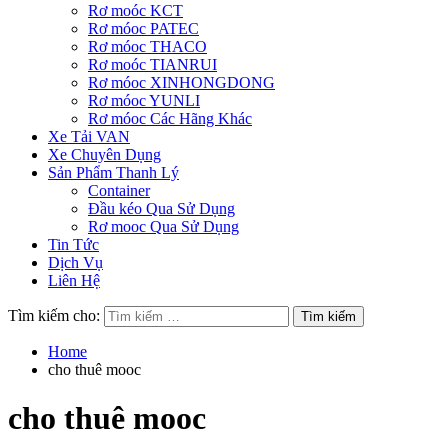
Rơ moóc KCT
Rơ móoc PATEC
Rơ móoc THACO
Rơ moóc TIANRUI
Rơ móoc XINHONGDONG
Rơ móoc YUNLI
Rơ móoc Các Hãng Khác
Xe Tải VAN
Xe Chuyên Dụng
Sản Phẩm Thanh Lý
Container
Đầu kéo Qua Sử Dụng
Rơ mooc Qua Sử Dụng
Tin Tức
Dịch Vụ
Liên Hệ
Tìm kiếm cho:
Home
cho thuê mooc
cho thuê mooc