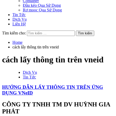
Container
Đầu kéo Qua Sử Dụng
Rơ mooc Qua Sử Dụng
Tin Tức
Dịch Vụ
Liên Hệ
Tìm kiếm cho:
Home
cách lấy thông tin trên vneid
cách lấy thông tin trên vneid
Dịch Vụ
Tin Tức
HƯỚNG DẪN LẤY THÔNG TIN TRÊN ỨNG
DỤNG VNeID
CÔNG TY TNHH TM DV HUỲNH GIA
PHÁT