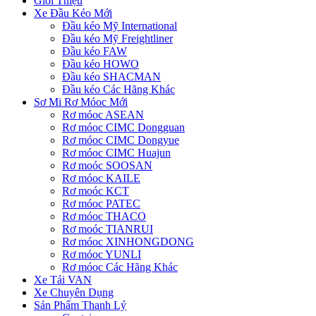
Giới Thiệu
Xe Đầu Kéo Mới
Đầu kéo Mỹ International
Đầu kéo Mỹ Freightliner
Đầu kéo FAW
Đầu kéo HOWO
Đầu kéo SHACMAN
Đầu kéo Các Hãng Khác
Sơ Mi Rơ Móoc Mới
Rơ móoc ASEAN
Rơ móoc CIMC Dongguan
Rơ móoc CIMC Dongyue
Rơ móoc CIMC Huajun
Rơ moóc SOOSAN
Rơ móoc KAILE
Rơ moóc KCT
Rơ móoc PATEC
Rơ móoc THACO
Rơ moóc TIANRUI
Rơ móoc XINHONGDONG
Rơ móoc YUNLI
Rơ móoc Các Hãng Khác
Xe Tải VAN
Xe Chuyên Dụng
Sản Phẩm Thanh Lý