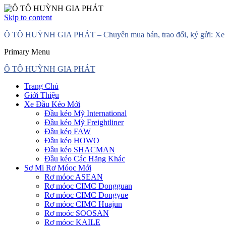
Skip to content
Ô TÔ HUỲNH GIA PHÁT – Chuyên mua bán, trao đổi, ký gửi: Xe đầ
Primary Menu
Ô TÔ HUỲNH GIA PHÁT
Trang Chủ
Giới Thiệu
Xe Đầu Kéo Mới
Đầu kéo Mỹ International
Đầu kéo Mỹ Freightliner
Đầu kéo FAW
Đầu kéo HOWO
Đầu kéo SHACMAN
Đầu kéo Các Hãng Khác
Sơ Mi Rơ Móoc Mới
Rơ móoc ASEAN
Rơ móoc CIMC Dongguan
Rơ móoc CIMC Dongyue
Rơ móoc CIMC Huajun
Rơ moóc SOOSAN
Rơ móoc KAILE