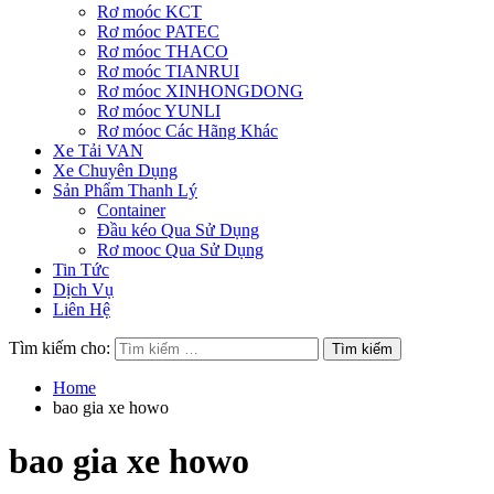
Rơ moóc KCT
Rơ móoc PATEC
Rơ móoc THACO
Rơ moóc TIANRUI
Rơ móoc XINHONGDONG
Rơ móoc YUNLI
Rơ móoc Các Hãng Khác
Xe Tải VAN
Xe Chuyên Dụng
Sản Phẩm Thanh Lý
Container
Đầu kéo Qua Sử Dụng
Rơ mooc Qua Sử Dụng
Tin Tức
Dịch Vụ
Liên Hệ
Tìm kiếm cho:
Home
bao gia xe howo
bao gia xe howo