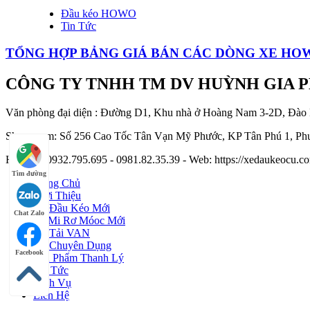
Đầu kéo HOWO
Tin Tức
TỔNG HỢP BẢNG GIÁ BÁN CÁC DÒNG XE HOW
CÔNG TY TNHH TM DV HUỲNH GIA 
Văn phòng đại diện : Đường D1, Khu nhà ở Hoàng Nam 3-2D, Đào
Showroom: Số 256 Cao Tốc Tân Vạn Mỹ Phước, KP Tân Phú 1, Phư
Hotline : 0932.795.695 - 0981.82.35.39 - Web: https://xedaukeocu
Tìm đường
Trang Chủ
Giới Thiệu
Xe Đầu Kéo Mới
Chat Zalo
Sơ Mi Rơ Móoc Mới
Xe Tải VAN
Xe Chuyên Dụng
Facebook
Sản Phẩm Thanh Lý
Tin Tức
Dịch Vụ
Liên Hệ